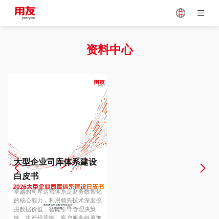
Japan
Vietnam
资料中心
Singapore
Malaysia
Indonesia
Thailand
Europe
Turkey
大型企业司库体系建设
白皮书
Hungary
Mexico
卓越的司库运营体系是财务数智化
的核心能力，利用领先技术深度挖
掘数据价值，智能引导管理决策
链、生产经营链、客户服务链更加