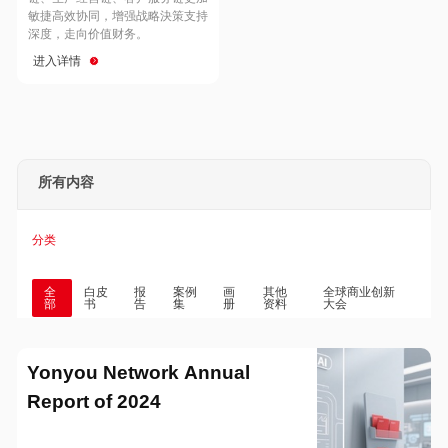
Hong Kong
Macau
敏捷高效协同，增强战略決策支持
深度，走向价值财务。
进入详情
Taiwan
Global
所有内容
分类
全
白皮
报
案例
画
其他
全球商业创新
部
书
告
集
册
资料
大会
Yonyou Network Annual
Report of 2024