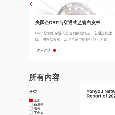
央国企DRP与穿透式监管白皮书
DRP 是实现穿透式监管的数据根基，它通过构建
统一的数据标准、治理体系与指标模型，为穿透
式监管提供了高质量、可信赖的数据基础。而以
进入详情
用友 BIP 为代表的新一代数智化平台，则为 DRP
的落地与穿透式监管的实现提供了强大的技术支
撑
所有内容
Yonyou Netw
分类
Report of 20
全部
白皮书
报告
案例集