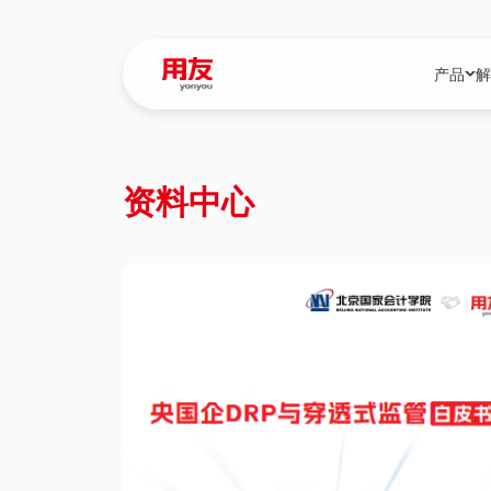
产品
解
YonBIP
行业解决
资料中心
YonBIP（大型
消费品行
YonSuite（
服务
畅捷通（小微企
国资
iuap平台（数
农业
用友BIP超级版
医药
U9 Cloud（
医疗
交通公用
建筑