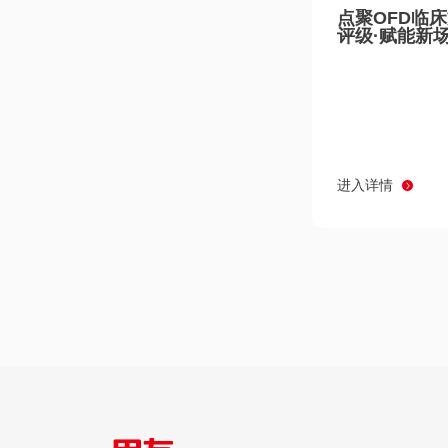
点聚OFD临
评级·赋能新
进入详情