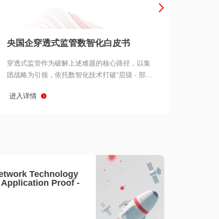
产品 >
央国企穿透式监管数智化白皮书
穿透式监管作为破解上述难题的核心路径，以集
团战略为引领，依托数智化技术打破“层级 - 部门
- 系统” 三重壁垒，实现从集团总部到基层经营单
进入详情
元的纵向全级次贯通、从监管指标到业务源头的
横向全链路延伸、 从风险预警到根因追溯的全周
期管控。
etwork Technology
- Application Proof -