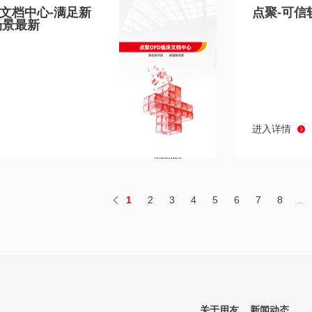
床文档中心-满足新
点聚-可信
场景最新
进入详情
1
2
3
4
5
6
7
8
...
关于用友
新闻动态