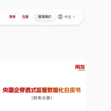
中文
登录
注册
联系我们
Japan
Vietnam
资讯与活动
iuap平台
成为合作伙伴
企业数据
Singapore
Malaysia
心
制造
新闻发布
智能平台
可持续产品与解决方案
数据服务
Indonesia
Thailand
者社区
研发
媒体报道
数据平台
数据安全与隐私
Europe
Turkey
生态定制平台
项目
资料中心
开发平台
社会影响力
Hungary
Mexico
资产
视频中心
云技术平台
人才发展
Hong Kong
Macau
协同
活动中心（日历）
应用平台
公司治理
Taiwan
Global
全球商业创新大会
连接平台
应用下载