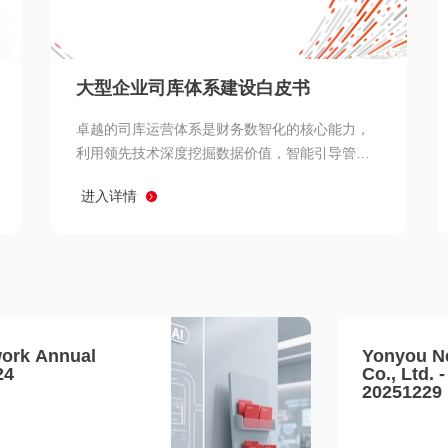
查看所有
大型企业司库体系建设白皮书
卓越的司库运营体系是财务数智化的核心能力，
利用领先技术深度挖掘数据价值，智能引导管理
决策 链、生产经营链、客户服务链更加敏捷高效
进入详情
协同，增强战略決策支持深度，走向价值财务。
ork Annual
Yonyou N
24
Co., Ltd. 
20251229