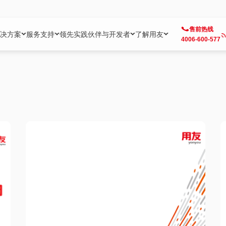
售前热线
决方案
服务支持
领先实践
伙伴与开发者
了解用友
4006-600-577
方案
社区
成为合作伙伴
企业AI
热点解决方案
公司信息
客户支持
开发者
业务领域
企业）
业
用户社区
地产
用友伙伴体系
企业AI
AI+全场景智能服务
了解用友
大型企业客户成功
用友开发者中
财务
成长型企业）
开发者社区
制造
ISV生态伙伴
YonGPT
用友BIP发布时刻
投资者关系
成长型企业客户成功
YonBIP开发
人力
业）
会计家园
金融
专业服务伙伴
智友（YonMate）
用友BIP企业数智化套件
全球分支机构
帮助中心
YonMaker
供应链
智化底座）
摩天
教育
战略联盟伙伴
YonWork
全球化数智运营解决方案
加入用友
友户通
营销
iKM
政务
增值经销伙伴
YonCode
用友BIP国产替代
阳光经营
产品安全中心
采购
制造业云ERP）
烟草
算法备案中心
广信