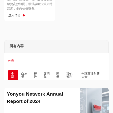
Hong Kong
Macau
敏捷高效协同，增强战略決策支持
深度，走向价值财务。
进入详情
Taiwan
Global
所有内容
分类
全
白皮
报
案例
画
其他
全球商业创新
部
书
告
集
册
资料
大会
Yonyou Network Annual
Report of 2024