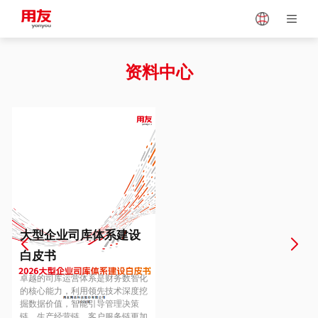
Japan
Vietnam
资料中心
Singapore
Malaysia
Indonesia
Thailand
Europe
Turkey
大型企业司库体系建设
白皮书
Hungary
Mexico
卓越的司库运营体系是财务数智化
的核心能力，利用领先技术深度挖
掘数据价值，智能引导管理决策
链、生产经营链、客户服务链更加