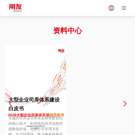
Japan
Vietnam
资料中心
Singapore
Malaysia
Indonesia
Thailand
Europe
Turkey
大型企业司库体系建设
白皮书
Hungary
Mexico
卓越的司库运营体系是财务数智化
的核心能力，利用领先技术深度挖
掘数据价值，智能引导管理决策
链、生产经营链、客户服务链更加