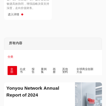
Hong Kong
Macau
敏捷高效协同，增强战略決策支持
深度，走向价值财务。
进入详情
Taiwan
Global
所有内容
分类
全
白皮
报
案例
画
其他
全球商业创新
部
书
告
集
册
资料
大会
Yonyou Network Annual
Report of 2024