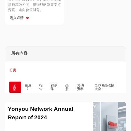
Hong Kong
Macau
敏捷高效协同，增强战略決策支持
深度，走向价值财务。
进入详情
Taiwan
Global
所有内容
分类
全
白皮
报
案例
画
其他
全球商业创新
部
书
告
集
册
资料
大会
Yonyou Network Annual
Report of 2024