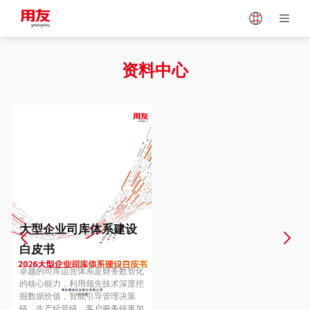
Japan
Vietnam
资料中心
Singapore
Malaysia
Indonesia
Thailand
Europe
Turkey
大型企业司库体系建设
白皮书
Hungary
Mexico
卓越的司库运营体系是财务数智化
的核心能力，利用领先技术深度挖
掘数据价值，智能引导管理决策
链、生产经营链、客户服务链更加