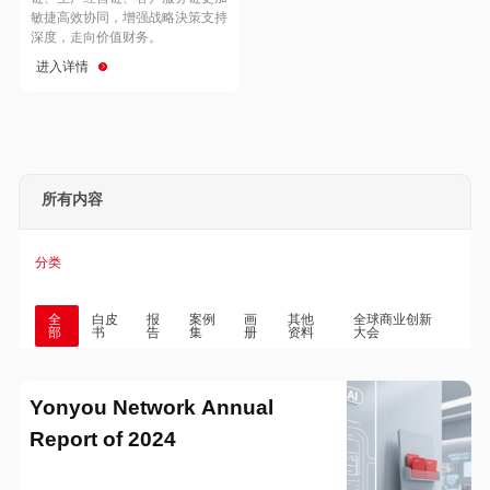
Hong Kong
Macau
敏捷高效协同，增强战略決策支持
深度，走向价值财务。
进入详情
Taiwan
Global
所有内容
分类
全
白皮
报
案例
画
其他
全球商业创新
部
书
告
集
册
资料
大会
Yonyou Network Annual
Report of 2024