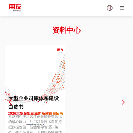
Japan
Vietnam
资料中心
Singapore
Malaysia
Indonesia
Thailand
Europe
Turkey
大型企业司库体系建设
白皮书
Hungary
Mexico
卓越的司库运营体系是财务数智化
的核心能力，利用领先技术深度挖
掘数据价值，智能引导管理决策
链、生产经营链、客户服务链更加