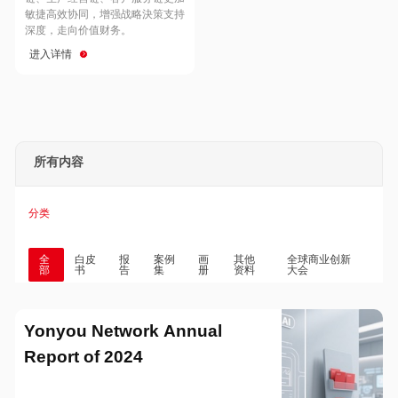
Hong Kong
Macau
敏捷高效协同，增强战略決策支持
深度，走向价值财务。
进入详情
Taiwan
Global
所有内容
分类
全
白皮
报
案例
画
其他
全球商业创新
部
书
告
集
册
资料
大会
Yonyou Network Annual
Report of 2024