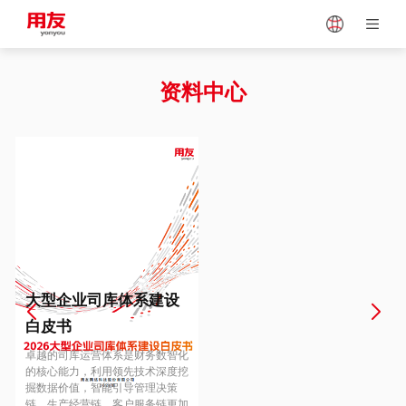
Japan
Vietnam
资料中心
Singapore
Malaysia
Indonesia
Thailand
Europe
Turkey
大型企业司库体系建设
白皮书
Hungary
Mexico
卓越的司库运营体系是财务数智化
的核心能力，利用领先技术深度挖
掘数据价值，智能引导管理决策
链、生产经营链、客户服务链更加