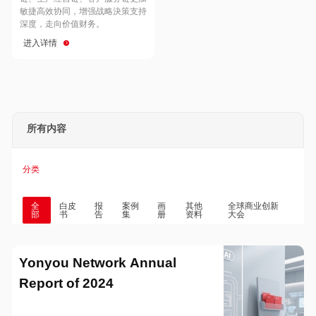
Hong Kong
Macau
敏捷高效协同，增强战略決策支持
深度，走向价值财务。
进入详情
Taiwan
Global
所有内容
分类
全
白皮
报
案例
画
其他
全球商业创新
部
书
告
集
册
资料
大会
Yonyou Network Annual
Report of 2024