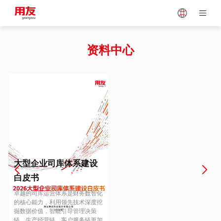
Japan
Vietnam
资料中心
Singapore
Malaysia
Indonesia
Thailand
Europe
Turkey
大型企业司库体系建设
白皮书
Hungary
Mexico
卓越的司库运营体系是财务数智化
的核心能力，利用领先技术深度挖
掘数据价值，智能引导管理决策
链、生产经营链、客户服务链更加