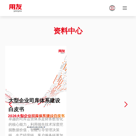
Japan
Vietnam
资料中心
Singapore
Malaysia
Indonesia
Thailand
Europe
Turkey
大型企业司库体系建设
白皮书
Hungary
Mexico
卓越的司库运营体系是财务数智化
的核心能力，利用领先技术深度挖
掘数据价值，智能引导管理决策
链、生产经营链、客户服务链更加