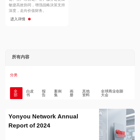
Hong Kong
Macau
敏捷高效协同，增强战略決策支持
深度，走向价值财务。
进入详情
Taiwan
Global
所有内容
分类
全
白皮
报
案例
画
其他
全球商业创新
部
书
告
集
册
资料
大会
Yonyou Network Annual
Report of 2024