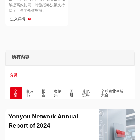
Hong Kong
Macau
敏捷高效协同，增强战略決策支持
深度，走向价值财务。
进入详情
Taiwan
Global
所有内容
分类
全
白皮
报
案例
画
其他
全球商业创新
部
书
告
集
册
资料
大会
Yonyou Network Annual
Report of 2024