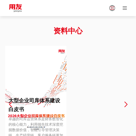
Japan
Vietnam
资料中心
Singapore
Malaysia
Indonesia
Thailand
Europe
Turkey
大型企业司库体系建设
白皮书
Hungary
Mexico
卓越的司库运营体系是财务数智化
的核心能力，利用领先技术深度挖
掘数据价值，智能引导管理决策
链、生产经营链、客户服务链更加