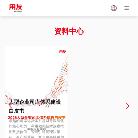
Japan
Vietnam
资料中心
Singapore
Malaysia
Indonesia
Thailand
Europe
Turkey
大型企业司库体系建设
白皮书
Hungary
Mexico
卓越的司库运营体系是财务数智化
的核心能力，利用领先技术深度挖
掘数据价值，智能引导管理决策
链、生产经营链、客户服务链更加