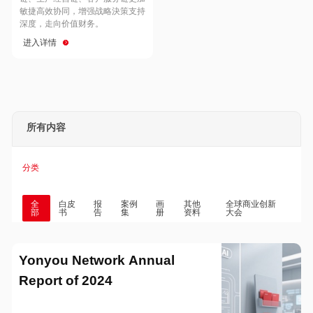
Hong Kong
Macau
敏捷高效协同，增强战略決策支持
深度，走向价值财务。
进入详情
Taiwan
Global
所有内容
分类
全
白皮
报
案例
画
其他
全球商业创新
部
书
告
集
册
资料
大会
Yonyou Network Annual
Report of 2024