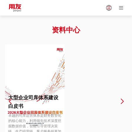
Japan
Vietnam
资料中心
Singapore
Malaysia
Indonesia
Thailand
Europe
Turkey
大型企业司库体系建设
白皮书
Hungary
Mexico
卓越的司库运营体系是财务数智化
的核心能力，利用领先技术深度挖
掘数据价值，智能引导管理决策
链、生产经营链、客户服务链更加