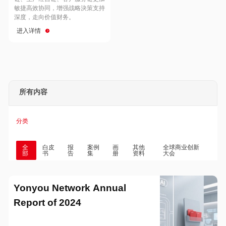
Hong Kong
Macau
敏捷高效协同，增强战略決策支持
深度，走向价值财务。
进入详情
Taiwan
Global
所有内容
分类
全
白皮
报
案例
画
其他
全球商业创新
部
书
告
集
册
资料
大会
Yonyou Network Annual
Report of 2024