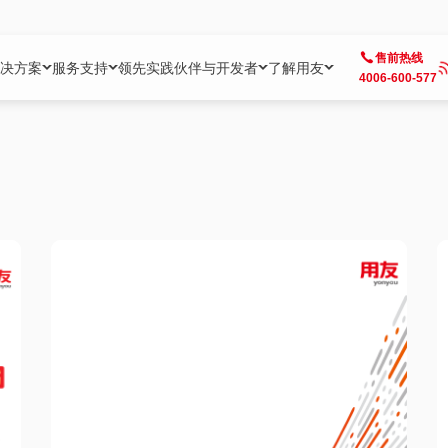
售前热线
决方案
服务支持
领先实践
伙伴与开发者
了解用友
4006-600-577
方案
社区
成为合作伙伴
企业AI
热点解决方案
公司信息
客户支持
开发者
业务领域
企业）
业
用户社区
地产
用友伙伴体系
企业AI
AI+全场景智能服务
了解用友
大型企业客户成功
用友开发者中
财务
成长型企业）
开发者社区
制造
ISV生态伙伴
YonGPT
用友BIP发布时刻
投资者关系
成长型企业客户成功
YonBIP开发
人力
业）
会计家园
金融
专业服务伙伴
智友（YonMate）
用友BIP企业数智化套件
全球分支机构
帮助中心
YonMaker
供应链
智化底座）
摩天
教育
战略联盟伙伴
YonWork
全球化数智运营解决方案
加入用友
友户通
营销
iKM
政务
增值经销伙伴
YonCode
用友BIP国产替代
阳光经营
产品安全中心
采购
制造业云ERP）
烟草
算法备案中心
广信