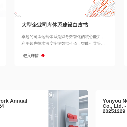
查看所有
大型企业司库体系建设白皮书
卓越的司库运营体系是财务数智化的核心能力，
利用领先技术深度挖掘数据价值，智能引导管理
决策 链、生产经营链、客户服务链更加敏捷高效
进入详情
协同，增强战略決策支持深度，走向价值财务。
ork Annual
Yonyou N
24
Co., Ltd. 
20251229