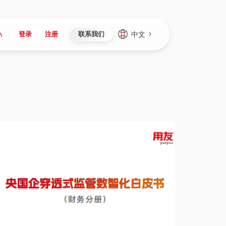
中文
登录
注册
联系我们
Japan
Vietnam
资讯与活动
iuap平台
成为合作伙伴
企业数据
Singapore
Malaysia
心
制造
新闻发布
智能平台
可持续产品与解决方案
数据服务
Indonesia
Thailand
者社区
研发
媒体报道
数据平台
数据安全与隐私
Europe
Turkey
生态定制平台
项目
资料中心
开发平台
社会影响力
Hungary
Mexico
资产
视频中心
云技术平台
人才发展
Hong Kong
Macau
协同
活动中心（日历）
应用平台
公司治理
Taiwan
Global
全球商业创新大会
连接平台
应用下载