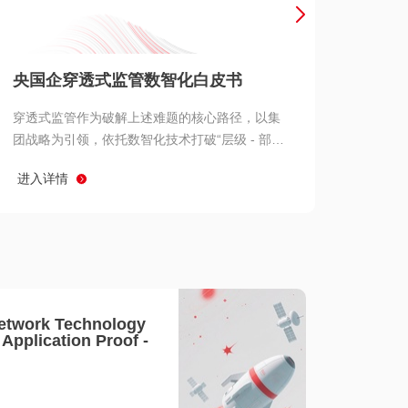
产品 >
央国企穿透式监管数智化白皮书
穿透式监管作为破解上述难题的核心路径，以集
团战略为引领，依托数智化技术打破“层级 - 部门
- 系统” 三重壁垒，实现从集团总部到基层经营单
进入详情
元的纵向全级次贯通、从监管指标到业务源头的
横向全链路延伸、 从风险预警到根因追溯的全周
期管控。
etwork Technology
- Application Proof -