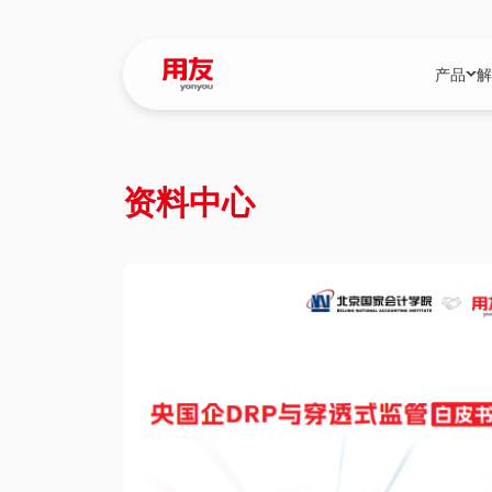
产品
解
YonBIP
行业解决
资料中心
YonBIP（大型
消费品行
YonSuite（
服务
畅捷通（小微企
国资
iuap平台（数
农业
用友BIP超级版
医药
U9 Cloud（
医疗
交通公用
建筑