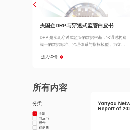
央国企DRP与穿透式监管白皮书
DRP 是实现穿透式监管的数据根基，它通过构建
统一的数据标准、治理体系与指标模型，为穿透
式监管提供了高质量、可信赖的数据基础。而以
进入详情
用友 BIP 为代表的新一代数智化平台，则为 DRP
的落地与穿透式监管的实现提供了强大的技术支
撑
所有内容
Yonyou Netw
分类
Report of 20
全部
白皮书
报告
案例集