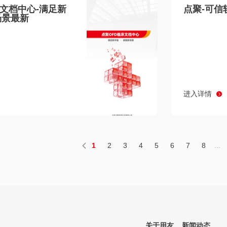
床文档中心-满足新
点聚-可信
场景最新
进入详情
1
2
3
4
5
6
7
8
...
关于用友
新闻动态