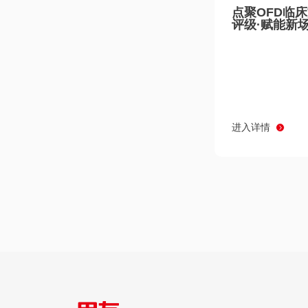
点聚OFD临
评级·赋能新
进入详情