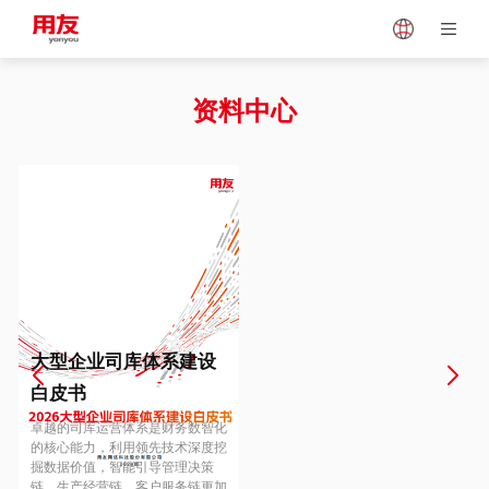
Japan
Vietnam
资料中心
Singapore
Malaysia
Indonesia
Thailand
Europe
Turkey
大型企业司库体系建设
白皮书
Hungary
Mexico
卓越的司库运营体系是财务数智化
的核心能力，利用领先技术深度挖
掘数据价值，智能引导管理决策
链、生产经营链、客户服务链更加