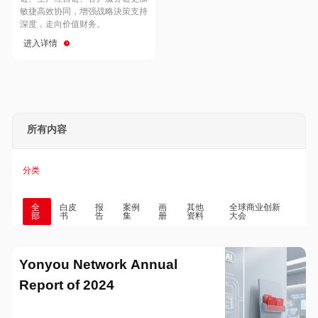
Hong Kong
Macau
敏捷高效协同，增强战略決策支持
深度，走向价值财务。
进入详情
Taiwan
Global
所有内容
分类
全
白皮
报
案例
画
其他
全球商业创新
部
书
告
集
册
资料
大会
Yonyou Network Annual
Report of 2024