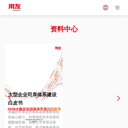
Japan
Vietnam
资料中心
Singapore
Malaysia
Indonesia
Thailand
Europe
Turkey
大型企业司库体系建设
白皮书
Hungary
Mexico
卓越的司库运营体系是财务数智化
的核心能力，利用领先技术深度挖
掘数据价值，智能引导管理决策
链、生产经营链、客户服务链更加