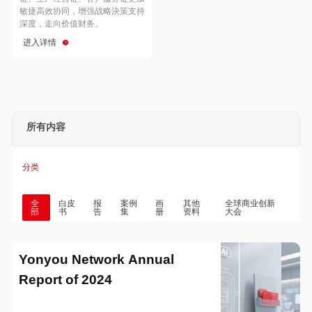
Hong Kong
Macau
敏捷高效协同，增强战略決策支持
深度，走向价值财务。
进入详情
Taiwan
Global
所有内容
分类
全
白皮
报
案例
画
其他
全球商业创新
部
书
告
集
册
资料
大会
Yonyou Network Annual
Report of 2024