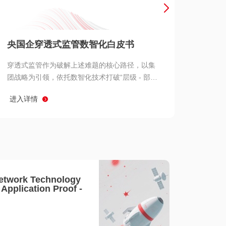
产品 >
央国企穿透式监管数智化白皮书
穿透式监管作为破解上述难题的核心路径，以集
团战略为引领，依托数智化技术打破“层级 - 部门
- 系统” 三重壁垒，实现从集团总部到基层经营单
进入详情
元的纵向全级次贯通、从监管指标到业务源头的
横向全链路延伸、 从风险预警到根因追溯的全周
期管控。
etwork Technology
- Application Proof -