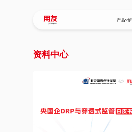
产品
解
YonBIP
行业解决
资料中心
YonBIP（大型
消费品行
YonSuite（
服务
畅捷通（小微企
国资
iuap平台（数
农业
用友BIP超级版
医药
U9 Cloud（
医疗
交通公用
建筑