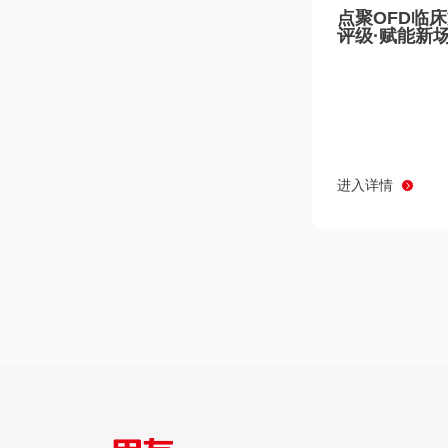
点聚OFD临
评级·赋能新
进入详情