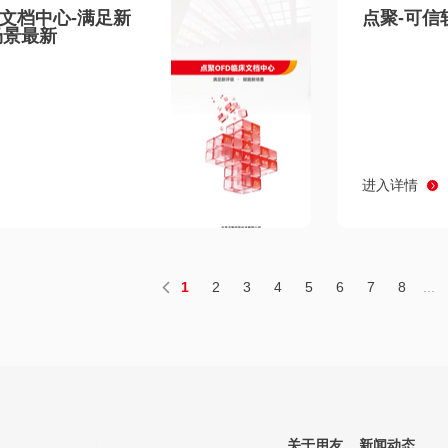
床文档中心-满足新
点聚-可信
场景最新
进入详情
1
2
3
4
5
6
7
8
...
关于用友
新闻动态