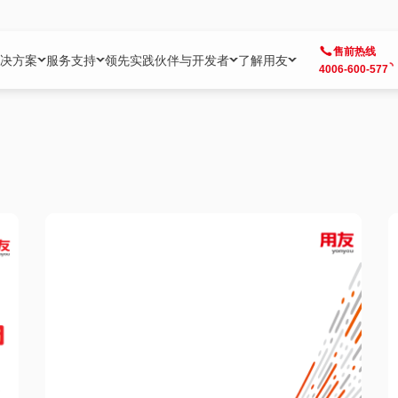
售前热线
决方案
服务支持
领先实践
伙伴与开发者
了解用友
4006-600-577
方案
社区
成为合作伙伴
企业AI
热点解决方案
公司信息
客户支持
开发者
业务领域
企业）
业
用户社区
地产
用友伙伴体系
企业AI
AI+全场景智能服务
了解用友
大型企业客户成功
用友开发者中
财务
成长型企业）
开发者社区
制造
ISV生态伙伴
YonGPT
用友BIP发布时刻
投资者关系
成长型企业客户成功
YonBIP开发
人力
业）
会计家园
金融
专业服务伙伴
智友（YonMate）
用友BIP企业数智化套件
全球分支机构
帮助中心
YonMaker
供应链
智化底座）
摩天
教育
战略联盟伙伴
YonWork
全球化数智运营解决方案
加入用友
友户通
营销
iKM
政务
增值经销伙伴
YonCode
用友BIP国产替代
阳光经营
产品安全中心
采购
制造业云ERP）
烟草
算法备案中心
广信