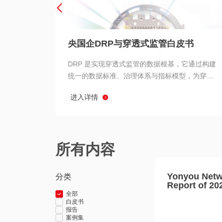
央国企DRP与穿透式监管白皮书
DRP 是实现穿透式监管的数据根基，它通过构建
统一的数据标准、治理体系与指标模型，为穿透
式监管提供了高质量、可信赖的数据基础。而以
进入详情
用友 BIP 为代表的新一代数智化平台，则为 DRP
的落地与穿透式监管的实现提供了强大的技术支
撑
所有内容
Yonyou Netw
分类
Report of 20
全部
白皮书
报告
案例集