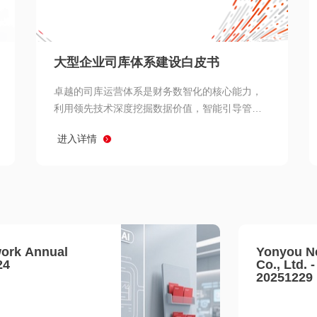
查看所有
大型企业司库体系建设白皮书
卓越的司库运营体系是财务数智化的核心能力，
利用领先技术深度挖掘数据价值，智能引导管理
决策 链、生产经营链、客户服务链更加敏捷高效
进入详情
协同，增强战略決策支持深度，走向价值财务。
ork Annual
Yonyou N
24
Co., Ltd. 
20251229