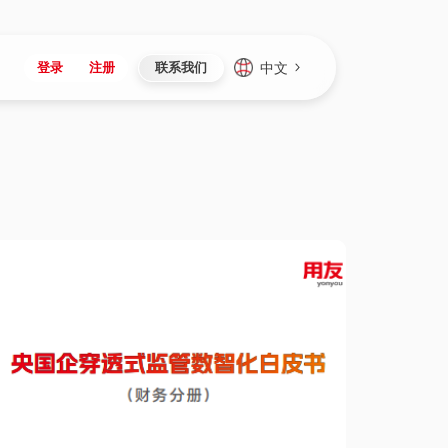
中文
登录
注册
联系我们
Japan
Vietnam
资讯与活动
iuap平台
成为合作伙伴
企业数据
Singapore
Malaysia
心
制造
新闻发布
智能平台
可持续产品与解决方案
数据服务
Indonesia
Thailand
者社区
研发
媒体报道
数据平台
数据安全与隐私
Europe
Turkey
生态定制平台
项目
资料中心
开发平台
社会影响力
Hungary
Mexico
资产
视频中心
云技术平台
人才发展
Hong Kong
Macau
协同
活动中心（日历）
应用平台
公司治理
Taiwan
Global
全球商业创新大会
连接平台
应用下载