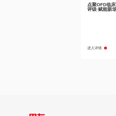
点聚OFD临
评级·赋能新
进入详情