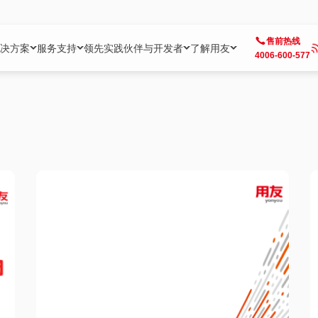
售前热线
决方案
服务支持
领先实践
伙伴与开发者
了解用友
4006-600-577
方案
社区
成为合作伙伴
企业AI
热点解决方案
公司信息
客户支持
开发者
业务领域
企业）
业
用户社区
地产
用友伙伴体系
企业AI
AI+全场景智能服务
了解用友
大型企业客户成功
用友开发者中
财务
成长型企业）
开发者社区
制造
ISV生态伙伴
YonGPT
用友BIP发布时刻
投资者关系
成长型企业客户成功
YonBIP开发
人力
业）
会计家园
金融
专业服务伙伴
智友（YonMate）
用友BIP企业数智化套件
全球分支机构
帮助中心
YonMaker
供应链
智化底座）
摩天
教育
战略联盟伙伴
YonWork
全球化数智运营解决方案
加入用友
友户通
营销
iKM
政务
增值经销伙伴
YonCode
用友BIP国产替代
阳光经营
产品安全中心
采购
制造业云ERP）
烟草
算法备案中心
广信