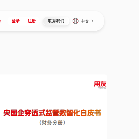
中文
登录
注册
联系我们
Japan
Vietnam
资讯与活动
iuap平台
成为合作伙伴
企业数据
Singapore
Malaysia
心
制造
新闻发布
智能平台
可持续产品与解决方案
数据服务
Indonesia
Thailand
者社区
研发
媒体报道
数据平台
数据安全与隐私
Europe
Turkey
生态定制平台
项目
资料中心
开发平台
社会影响力
Hungary
Mexico
资产
视频中心
云技术平台
人才发展
Hong Kong
Macau
协同
活动中心（日历）
应用平台
公司治理
Taiwan
Global
全球商业创新大会
连接平台
应用下载