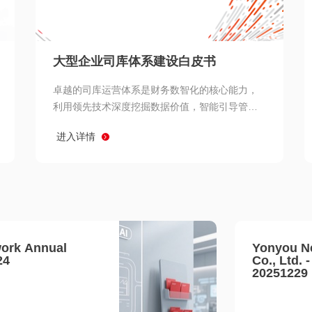
查看所有
大型企业司库体系建设白皮书
卓越的司库运营体系是财务数智化的核心能力，
利用领先技术深度挖掘数据价值，智能引导管理
决策 链、生产经营链、客户服务链更加敏捷高效
进入详情
协同，增强战略決策支持深度，走向价值财务。
ork Annual
Yonyou N
24
Co., Ltd. 
20251229