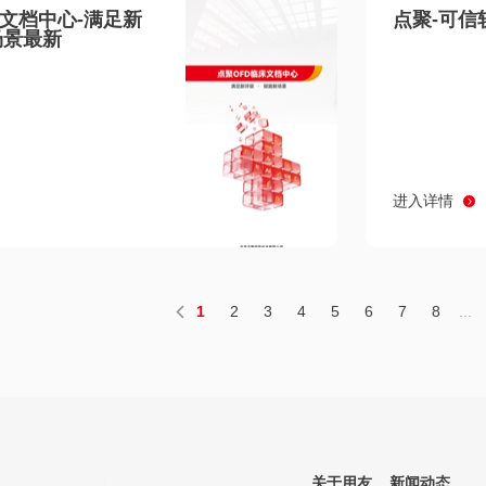
床文档中心-满足新
点聚-可信
场景最新
进入详情
1
2
3
4
5
6
7
8
...
关于用友
新闻动态