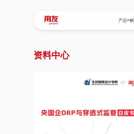
产品
解
YonBIP
行业解决
资料中心
YonBIP（大型
消费品行
YonSuite（
服务
畅捷通（小微企
国资
iuap平台（数
农业
用友BIP超级版
医药
U9 Cloud（
医疗
交通公用
建筑