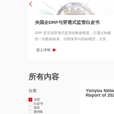
央国企DRP与穿透式监管白皮书
DRP 是实现穿透式监管的数据根基，它通过构建
统一的数据标准、治理体系与指标模型，为穿透
式监管提供了高质量、可信赖的数据基础。而以
进入详情
用友 BIP 为代表的新一代数智化平台，则为 DRP
的落地与穿透式监管的实现提供了强大的技术支
撑
所有内容
Yonyou Netw
分类
Report of 20
全部
白皮书
报告
案例集