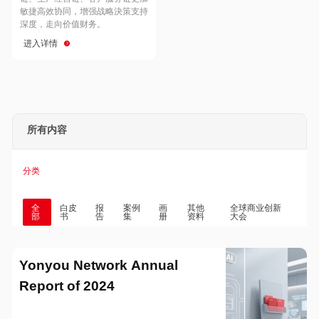
Hong Kong
Macau
敏捷高效协同，增强战略決策支持
深度，走向价值财务。
进入详情
Taiwan
Global
所有内容
分类
全
白皮
报
案例
画
其他
全球商业创新
部
书
告
集
册
资料
大会
Yonyou Network Annual
Report of 2024