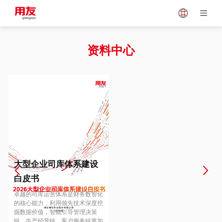
Japan
Vietnam
资料中心
Singapore
Malaysia
Indonesia
Thailand
Europe
Turkey
大型企业司库体系建设
白皮书
Hungary
Mexico
卓越的司库运营体系是财务数智化
的核心能力，利用领先技术深度挖
掘数据价值，智能引导管理决策
链、生产经营链、客户服务链更加