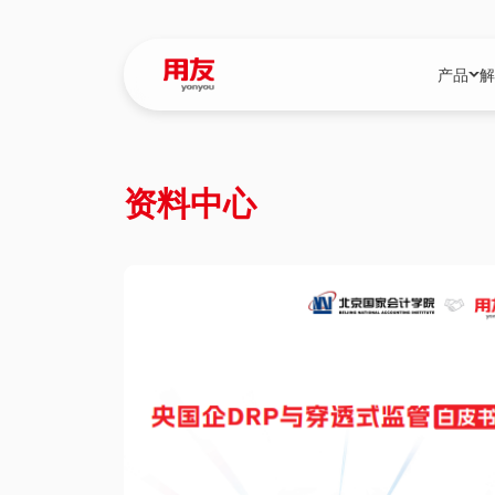
产品
解
YonBIP
行业解决
资料中心
YonBIP（大型
消费品行
YonSuite（
服务
畅捷通（小微企
国资
iuap平台（数
农业
用友BIP超级版
医药
U9 Cloud（
医疗
交通公用
建筑