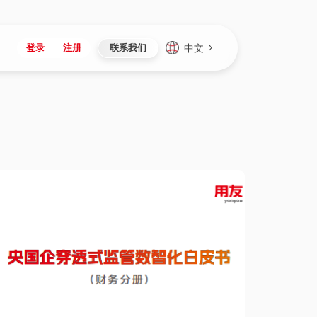
中文
登录
注册
联系我们
Japan
Vietnam
资讯与活动
iuap平台
成为合作伙伴
企业数据
Singapore
Malaysia
心
制造
新闻发布
智能平台
可持续产品与解决方案
数据服务
Indonesia
Thailand
者社区
研发
媒体报道
数据平台
数据安全与隐私
Europe
Turkey
生态定制平台
项目
资料中心
开发平台
社会影响力
Hungary
Mexico
资产
视频中心
云技术平台
人才发展
Hong Kong
Macau
协同
活动中心（日历）
应用平台
公司治理
Taiwan
Global
全球商业创新大会
连接平台
应用下载