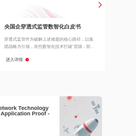
产品 >
央国企穿透式监管数智化白皮书
穿透式监管作为破解上述难题的核心路径，以集
团战略为引领，依托数智化技术打破“层级 - 部门
- 系统” 三重壁垒，实现从集团总部到基层经营单
进入详情
元的纵向全级次贯通、从监管指标到业务源头的
横向全链路延伸、 从风险预警到根因追溯的全周
期管控。
etwork Technology
- Application Proof -