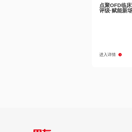
点聚OFD临
评级·赋能新
进入详情