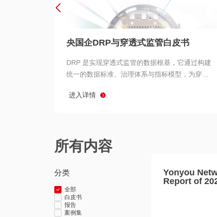
央国企DRP与穿透式监管白皮书
DRP 是实现穿透式监管的数据根基，它通过构建
统一的数据标准、治理体系与指标模型，为穿透
式监管提供了高质量、可信赖的数据基础。而以
进入详情
用友 BIP 为代表的新一代数智化平台，则为 DRP
的落地与穿透式监管的实现提供了强大的技术支
撑
所有内容
Yonyou Netw
分类
Report of 20
全部
白皮书
报告
案例集