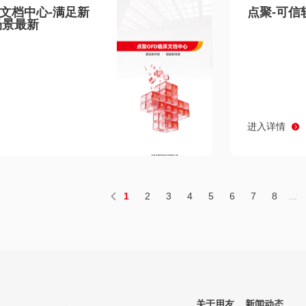
床文档中心-满足新
点聚-可信
场景最新
进入详情
1
2
3
4
5
6
7
8
...
关于用友
新闻动态