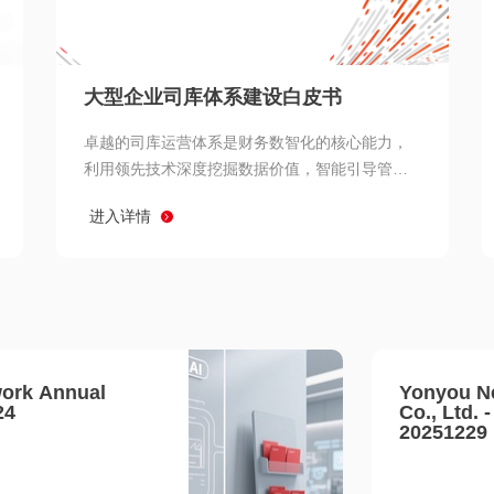
查看所有
大型企业司库体系建设白皮书
卓越的司库运营体系是财务数智化的核心能力，
利用领先技术深度挖掘数据价值，智能引导管理
决策 链、生产经营链、客户服务链更加敏捷高效
进入详情
协同，增强战略決策支持深度，走向价值财务。
ork Annual
Yonyou N
24
Co., Ltd. 
20251229