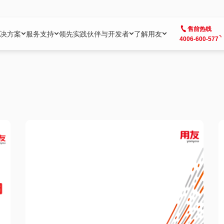
售前热线
决方案
服务支持
领先实践
伙伴与开发者
了解用友
4006-600-577
方案
社区
成为合作伙伴
企业AI
热点解决方案
公司信息
客户支持
开发者
业务领域
企业）
业
用户社区
地产
用友伙伴体系
企业AI
AI+全场景智能服务
了解用友
大型企业客户成功
用友开发者中
财务
成长型企业）
开发者社区
制造
ISV生态伙伴
YonGPT
用友BIP发布时刻
投资者关系
成长型企业客户成功
YonBIP开发
人力
业）
会计家园
金融
专业服务伙伴
智友（YonMate）
用友BIP企业数智化套件
全球分支机构
帮助中心
YonMaker
供应链
智化底座）
摩天
教育
战略联盟伙伴
YonWork
全球化数智运营解决方案
加入用友
友户通
营销
iKM
政务
增值经销伙伴
YonCode
用友BIP国产替代
阳光经营
产品安全中心
采购
制造业云ERP）
烟草
算法备案中心
广信