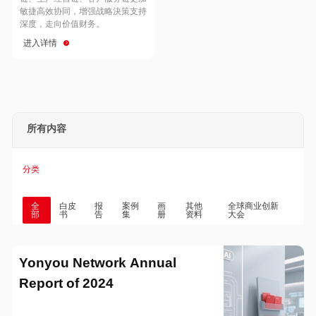
Hong Kong
Macau
敏捷高效协同，增强战略決策支持
深度，走向价值财务。
进入详情
Taiwan
Global
所有内容
分类
全
白皮
报
案例
画
其他
全球商业创新
部
书
告
集
册
资料
大会
Yonyou Network Annual
Report of 2024