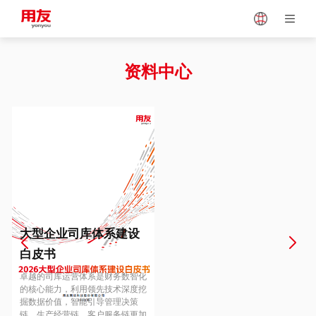
Japan
Vietnam
资料中心
Singapore
Malaysia
Indonesia
Thailand
Europe
Turkey
大型企业司库体系建设
白皮书
Hungary
Mexico
卓越的司库运营体系是财务数智化
的核心能力，利用领先技术深度挖
掘数据价值，智能引导管理决策
链、生产经营链、客户服务链更加