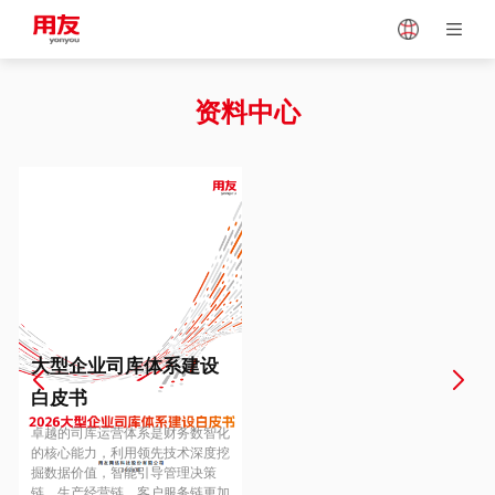
Japan
Vietnam
资料中心
Singapore
Malaysia
Indonesia
Thailand
Europe
Turkey
大型企业司库体系建设
白皮书
Hungary
Mexico
卓越的司库运营体系是财务数智化
的核心能力，利用领先技术深度挖
掘数据价值，智能引导管理决策
链、生产经营链、客户服务链更加