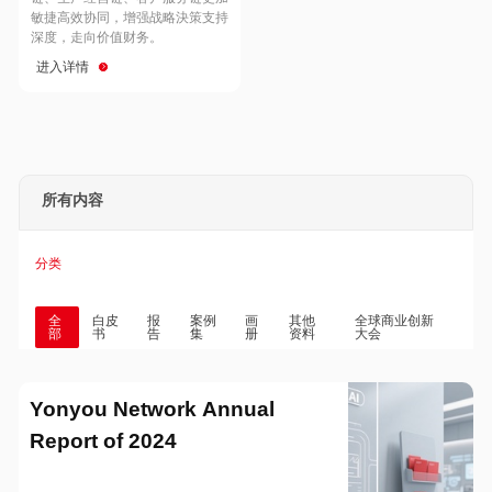
Hong Kong
Macau
敏捷高效协同，增强战略決策支持
深度，走向价值财务。
进入详情
Taiwan
Global
所有内容
分类
全
白皮
报
案例
画
其他
全球商业创新
部
书
告
集
册
资料
大会
Yonyou Network Annual
Report of 2024