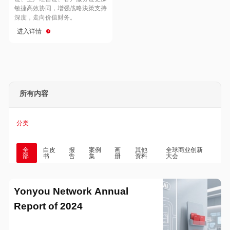
Hong Kong
Macau
敏捷高效协同，增强战略決策支持
深度，走向价值财务。
进入详情
Taiwan
Global
所有内容
分类
全
白皮
报
案例
画
其他
全球商业创新
部
书
告
集
册
资料
大会
Yonyou Network Annual
Report of 2024