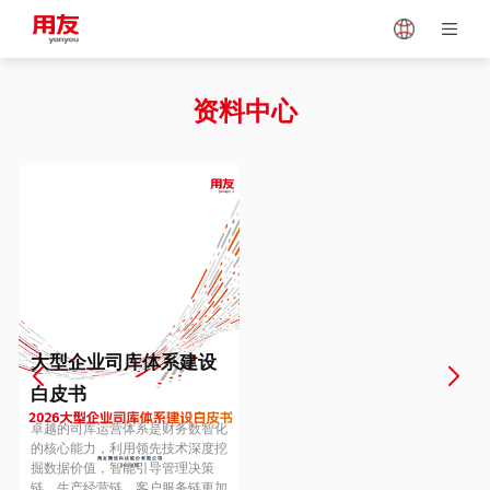
Japan
Vietnam
资料中心
Singapore
Malaysia
Indonesia
Thailand
Europe
Turkey
大型企业司库体系建设
白皮书
Hungary
Mexico
卓越的司库运营体系是财务数智化
的核心能力，利用领先技术深度挖
掘数据价值，智能引导管理决策
链、生产经营链、客户服务链更加