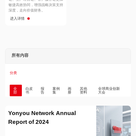
Hong Kong
Macau
敏捷高效协同，增强战略決策支持
深度，走向价值财务。
进入详情
Taiwan
Global
所有内容
分类
全
白皮
报
案例
画
其他
全球商业创新
部
书
告
集
册
资料
大会
Yonyou Network Annual
Report of 2024