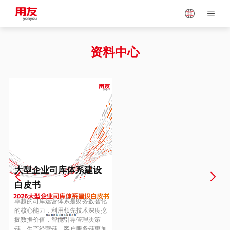
Japan
Vietnam
资料中心
Singapore
Malaysia
Indonesia
Thailand
Europe
Turkey
大型企业司库体系建设
白皮书
Hungary
Mexico
卓越的司库运营体系是财务数智化
的核心能力，利用领先技术深度挖
掘数据价值，智能引导管理决策
链、生产经营链、客户服务链更加