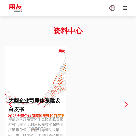
Japan
Vietnam
资料中心
Singapore
Malaysia
Indonesia
Thailand
Europe
Turkey
大型企业司库体系建设
白皮书
Hungary
Mexico
卓越的司库运营体系是财务数智化
的核心能力，利用领先技术深度挖
掘数据价值，智能引导管理决策
链、生产经营链、客户服务链更加