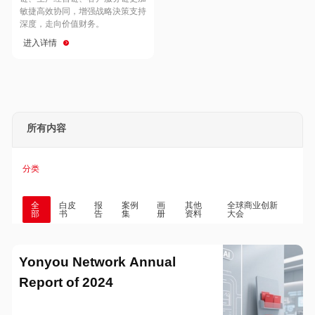
Hong Kong
Macau
敏捷高效协同，增强战略決策支持
深度，走向价值财务。
进入详情
Taiwan
Global
所有内容
分类
全
白皮
报
案例
画
其他
全球商业创新
部
书
告
集
册
资料
大会
Yonyou Network Annual
Report of 2024