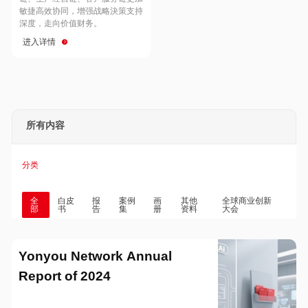
Hong Kong
Macau
敏捷高效协同，增强战略決策支持
深度，走向价值财务。
进入详情
Taiwan
Global
所有内容
分类
全
白皮
报
案例
画
其他
全球商业创新
部
书
告
集
册
资料
大会
Yonyou Network Annual
Report of 2024