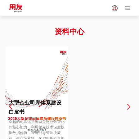
Japan
Vietnam
资料中心
Singapore
Malaysia
Indonesia
Thailand
Europe
Turkey
大型企业司库体系建设
白皮书
Hungary
Mexico
卓越的司库运营体系是财务数智化
的核心能力，利用领先技术深度挖
掘数据价值，智能引导管理决策
链、生产经营链、客户服务链更加