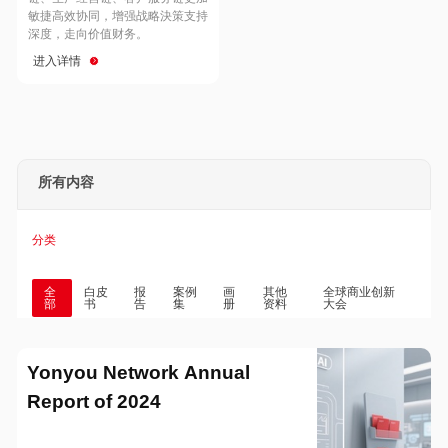
Hong Kong
Macau
敏捷高效协同，增强战略決策支持
深度，走向价值财务。
进入详情
Taiwan
Global
所有内容
分类
全
白皮
报
案例
画
其他
全球商业创新
部
书
告
集
册
资料
大会
Yonyou Network Annual
Report of 2024