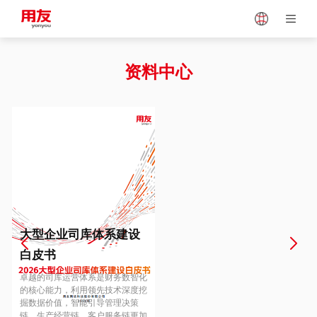
Japan
Vietnam
资料中心
Singapore
Malaysia
Indonesia
Thailand
Europe
Turkey
大型企业司库体系建设
白皮书
Hungary
Mexico
卓越的司库运营体系是财务数智化
的核心能力，利用领先技术深度挖
掘数据价值，智能引导管理决策
链、生产经营链、客户服务链更加