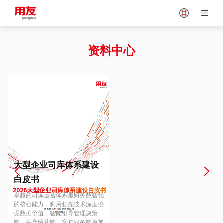
Japan
Vietnam
资料中心
Singapore
Malaysia
Indonesia
Thailand
Europe
Turkey
大型企业司库体系建设
白皮书
Hungary
Mexico
卓越的司库运营体系是财务数智化
的核心能力，利用领先技术深度挖
掘数据价值，智能引导管理决策
链、生产经营链、客户服务链更加