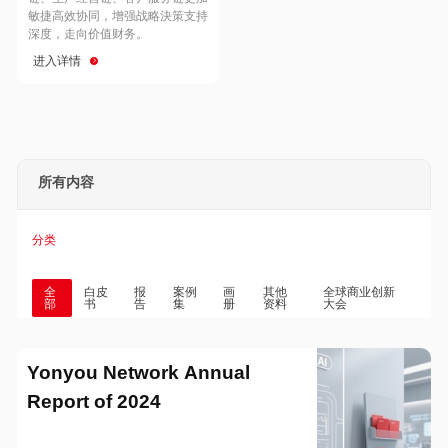
Hong Kong
Macau
敏捷高效协同，增强战略決策支持
深度，走向价值财务。
进入详情
Taiwan
Global
所有内容
分类
全
白皮
报
案例
画
其他
全球商业创新
部
书
告
集
册
资料
大会
Yonyou Network Annual
Report of 2024