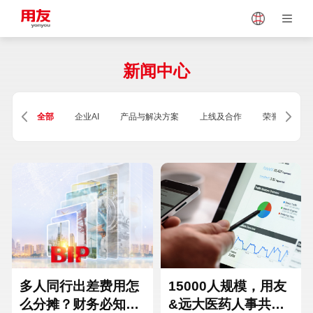
Japan
Vietnam
新闻中心
Singapore
Malaysia
全部
企业AI
产品与解决方案
上线及合作
荣誉及资质
Indonesia
Thailand
Europe
Turkey
Hungary
Mexico
多人同行出差费用怎
15000人规模，用友
么分摊？财务必知的
&远大医药人事共享