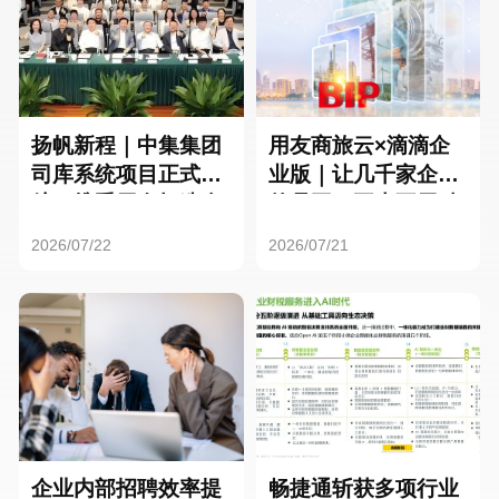
扬帆新程｜中集集团
用友商旅云×滴滴企
司库系统项目正式启
业版｜让几千家企业
航，携手用友打造全
的员工，再也不用贴
球化资金管理新标杆
发票了
2026/07/22
2026/07/21
企业内部招聘效率提
畅捷通斩获多项行业