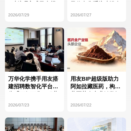
Hong Kong
Macau
3种处理方式及合规
及信息化系统建设全
要点
面启动
2026/07/29
2026/07/27
Taiwan
Global
万华化学携手用友搭
用友BIP超级版助力
建招聘数智化平台，
阿如拉藏医药，构建
为「万亿万华」积蓄
藏医药全产业链数智
核心人才
一体化平台
2026/07/23
2026/07/22