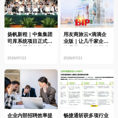
扬帆新程｜中集集团
用友商旅云×滴滴企
司库系统项目正式启
业版｜让几千家企业
航，携手用友打造全
的员工，再也不用贴
球化资金管理新标杆
发票了
2026/07/22
2026/07/21
企业内部招聘效率提
畅捷通斩获多项行业