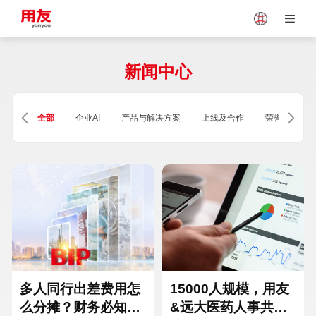
Japan
Vietnam
新闻中心
Singapore
Malaysia
全部
企业AI
产品与解决方案
上线及合作
荣誉及资质
Indonesia
Thailand
Europe
Turkey
Hungary
Mexico
多人同行出差费用怎
15000人规模，用友
么分摊？财务必知的
&远大医药人事共享