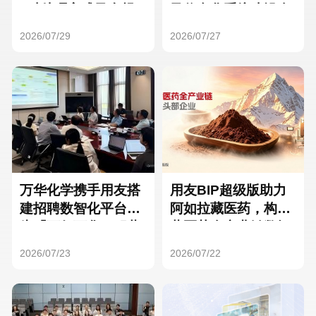
Hong Kong
Macau
3种处理方式及合规
及信息化系统建设全
要点
面启动
2026/07/29
2026/07/27
Taiwan
Global
万华化学携手用友搭
用友BIP超级版助力
建招聘数智化平台，
阿如拉藏医药，构建
为「万亿万华」积蓄
藏医药全产业链数智
核心人才
一体化平台
2026/07/23
2026/07/22