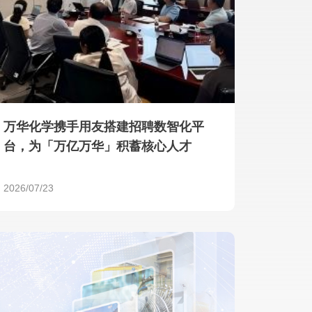
产品 >
万华化学携手用友搭建招聘数智化平
台，为「万亿万华」积蓄核心人才
2026/07/23