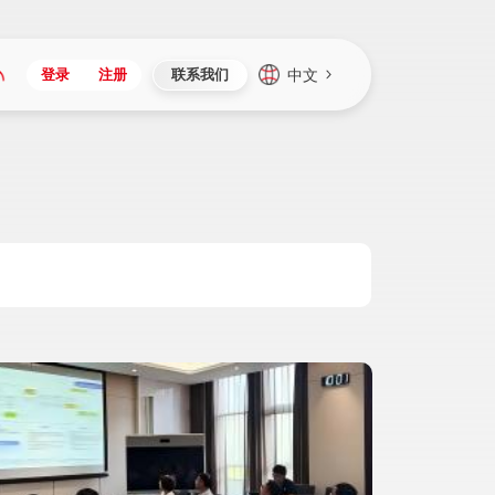
中文
登录
注册
联系我们
Japan
Vietnam
资讯与活动
iuap平台
成为合作伙伴
企业数据
Singapore
Malaysia
心
制造
新闻发布
智能平台
可持续产品与解决方案
数据服务
Indonesia
Thailand
者社区
研发
媒体报道
数据平台
数据安全与隐私
Europe
Turkey
生态定制平台
项目
资料中心
开发平台
社会影响力
Hungary
Mexico
资产
视频中心
云技术平台
人才发展
Hong Kong
Macau
协同
活动中心（日历）
应用平台
公司治理
Taiwan
Global
全球商业创新大会
连接平台
应用下载