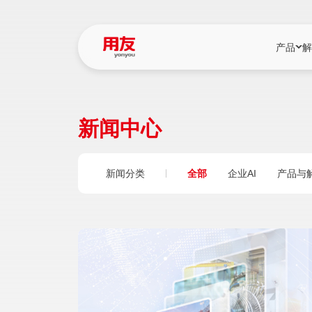
产品
解
YonBIP
行业解决
新闻中心
YonBIP（大型
消费品行
YonSuite（
服务
新闻分类
全部
企业AI
产品与
畅捷通（小微企
国资
iuap平台（数
农业
用友BIP超级版
医药
U9 Cloud（
医疗
交通公用
建筑