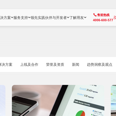
售前热线
决方案
服务支持
领先实践
伙伴与开发者
了解用友
4006-600-577
方案
社区
成为合作伙伴
企业AI
热点解决方案
公司信息
客户支持
开发者
业务领域
企业）
业
用户社区
地产
用友伙伴体系
企业AI
AI+全场景智能服务
了解用友
大型企业客户成功
用友开发者中
财务
成长型企业）
开发者社区
制造
ISV生态伙伴
YonGPT
用友BIP发布时刻
投资者关系
成长型企业客户成功
YonBIP开发
人力
解决方案
上线及合作
荣誉及资质
新闻
趋势洞察及观点
业）
会计家园
金融
专业服务伙伴
智友（YonMate）
用友BIP企业数智化套件
全球分支机构
帮助中心
YonMaker
供应链
智化底座）
摩天
教育
战略联盟伙伴
YonWork
全球化数智运营解决方案
加入用友
友户通
营销
iKM
政务
增值经销伙伴
YonCode
用友BIP国产替代
阳光经营
产品安全中心
采购
制造业云ERP）
烟草
算法备案中心
广信