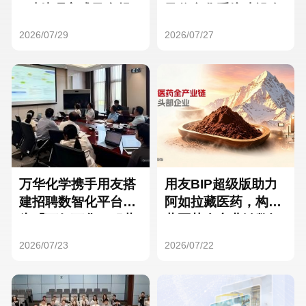
Hong Kong
Macau
3种处理方式及合规
及信息化系统建设全
要点
面启动
2026/07/29
2026/07/27
Taiwan
Global
万华化学携手用友搭
用友BIP超级版助力
建招聘数智化平台，
阿如拉藏医药，构建
为「万亿万华」积蓄
藏医药全产业链数智
核心人才
一体化平台
2026/07/23
2026/07/22