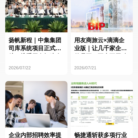
扬帆新程｜中集集团
用友商旅云×滴滴企
司库系统项目正式启
业版｜让几千家企业
航，携手用友打造全
的员工，再也不用贴
球化资金管理新标杆
发票了
2026/07/22
2026/07/21
企业内部招聘效率提
畅捷通斩获多项行业