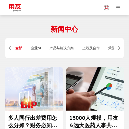
Japan
Vietnam
新闻中心
Singapore
Malaysia
全部
企业AI
产品与解决方案
上线及合作
荣誉及资质
Indonesia
Thailand
Europe
Turkey
Hungary
Mexico
多人同行出差费用怎
15000人规模，用友
么分摊？财务必知的
&远大医药人事共享