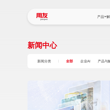
产品
解
YonBIP
行业解决
新闻中心
YonBIP（大型
消费品行
YonSuite（
服务
新闻分类
全部
企业AI
产品与
畅捷通（小微企
国资
iuap平台（数
农业
用友BIP超级版
医药
U9 Cloud（
医疗
交通公用
建筑