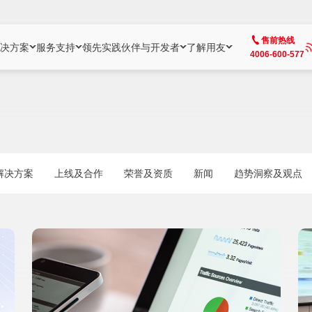
售前热线
决方案
服务支持
领先实践
伙伴与开发者
了解用友
4006-600-577
方案
社区
成为合作伙伴
企业AI
热点解决方案
公司信息
客户支持
开发者
业务领域
企业）
业
用户社区
地产
用友伙伴体系
企业AI
AI+全场景智能服务
了解用友
大型企业客户成功
用友开发者中
财务
成长型企业）
开发者社区
制造
ISV生态伙伴
YonGPT
用友BIP发布时刻
投资者关系
成长型企业客户成功
YonBIP开发
人力
解决方案
上线及合作
荣誉及资质
新闻
趋势洞察及观点
业）
会计家园
金融
专业服务伙伴
智友（YonMate）
用友BIP企业数智化套件
全球分支机构
帮助中心
YonMaker
供应链
智化底座）
摩天
教育
战略联盟伙伴
YonWork
全球化数智运营解决方案
加入用友
友户通
营销
iKM
政务
增值经销伙伴
YonCode
用友BIP国产替代
阳光经营
产品安全中心
采购
制造业云ERP）
烟草
算法备案中心
广信