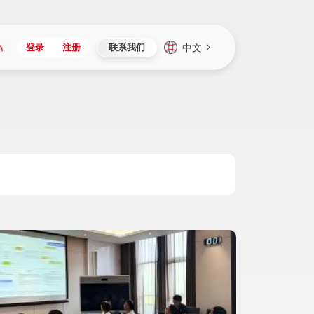
中文
登录
注册
联系我们
Japan
Vietnam
资讯与活动
iuap平台
成为合作伙伴
企业数据
Singapore
Malaysia
心
制造
新闻发布
智能平台
可持续产品与解决方案
数据服务
Indonesia
Thailand
者社区
研发
媒体报道
数据平台
数据安全与隐私
Europe
Turkey
生态定制平台
项目
资料中心
开发平台
社会影响力
Hungary
Mexico
资产
视频中心
云技术平台
人才发展
Hong Kong
Macau
协同
活动中心（日历）
应用平台
公司治理
Taiwan
Global
全球商业创新大会
连接平台
应用下载