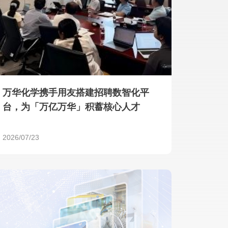
产品 >
万华化学携手用友搭建招聘数智化平
台，为「万亿万华」积蓄核心人才
2026/07/23