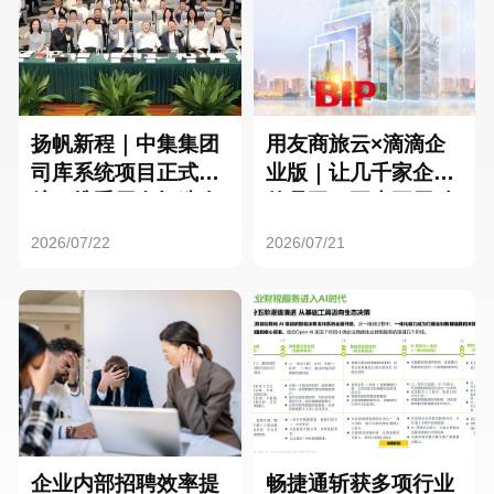
扬帆新程｜中集集团
用友商旅云×滴滴企
司库系统项目正式启
业版｜让几千家企业
航，携手用友打造全
的员工，再也不用贴
球化资金管理新标杆
发票了
2026/07/22
2026/07/21
企业内部招聘效率提
畅捷通斩获多项行业