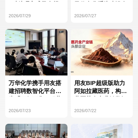
Hong Kong
Macau
3种处理方式及合规
及信息化系统建设全
要点
面启动
2026/07/29
2026/07/27
Taiwan
Global
万华化学携手用友搭
用友BIP超级版助力
建招聘数智化平台，
阿如拉藏医药，构建
为「万亿万华」积蓄
藏医药全产业链数智
核心人才
一体化平台
2026/07/23
2026/07/22