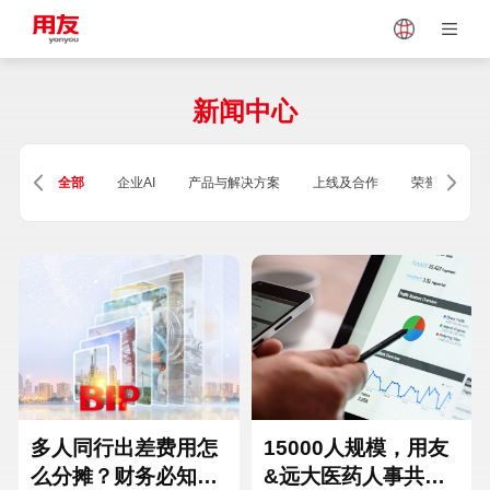
Japan
Vietnam
新闻中心
Singapore
Malaysia
全部
企业AI
产品与解决方案
上线及合作
荣誉及资质
Indonesia
Thailand
Europe
Turkey
Hungary
Mexico
多人同行出差费用怎
15000人规模，用友
么分摊？财务必知的
&远大医药人事共享