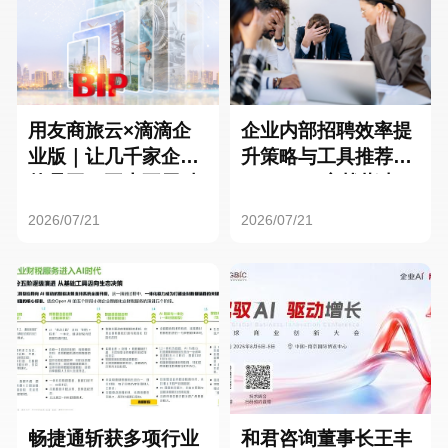
用友商旅云×滴滴企
企业内部招聘效率提
业版｜让几千家企业
升策略与工具推荐：
的员工，再也不用贴
HR SaaS实战指南
发票了
2026/07/21
2026/07/21
畅捷通斩获多项行业
和君咨询董事长王丰