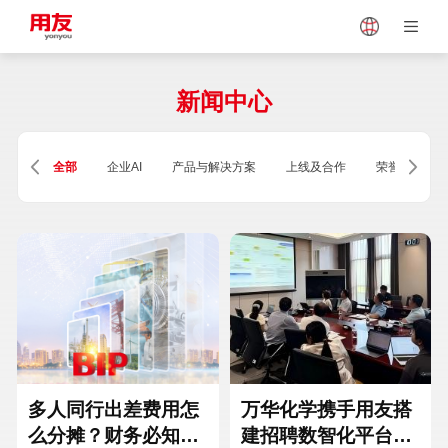
Japan
Vietnam
新闻中心
Singapore
Malaysia
全部
企业AI
产品与解决方案
上线及合作
荣誉及资质
Indonesia
Thailand
Europe
Turkey
Hungary
Mexico
多人同行出差费用怎
万华化学携手用友搭
么分摊？财务必知的
建招聘数智化平台，