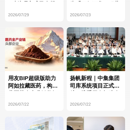
Hong Kong
Macau
3种处理方式及合规
为「万亿万华」积蓄
要点
核心人才
2026/07/29
2026/07/23
Taiwan
Global
用友BIP超级版助力
扬帆新程｜中集集团
阿如拉藏医药，构建
司库系统项目正式启
藏医药全产业链数智
航，携手用友打造全
一体化平台
球化资金管理新标杆
2026/07/22
2026/07/22