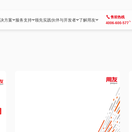
售前热线
决方案
服务支持
领先实践
伙伴与开发者
了解用友
4006-600-577
方案
社区
成为合作伙伴
企业AI
热点解决方案
公司信息
客户支持
开发者
业务领域
企业）
业
用户社区
地产
用友伙伴体系
企业AI
AI+全场景智能服务
了解用友
大型企业客户成功
用友开发者中
财务
成长型企业）
开发者社区
制造
ISV生态伙伴
YonGPT
用友BIP发布时刻
投资者关系
成长型企业客户成功
YonBIP开发
人力
业）
会计家园
金融
专业服务伙伴
智友（YonMate）
用友BIP企业数智化套件
全球分支机构
帮助中心
YonMaker
供应链
智化底座）
摩天
教育
战略联盟伙伴
YonWork
全球化数智运营解决方案
加入用友
友户通
营销
iKM
政务
增值经销伙伴
YonCode
用友BIP国产替代
阳光经营
产品安全中心
采购
制造业云ERP）
烟草
算法备案中心
广信