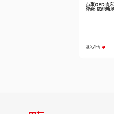
点聚OFD临
评级·赋能新
进入详情