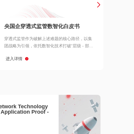
产品 >
央国企穿透式监管数智化白皮书
穿透式监管作为破解上述难题的核心路径，以集
团战略为引领，依托数智化技术打破“层级 - 部门
- 系统” 三重壁垒，实现从集团总部到基层经营单
进入详情
元的纵向全级次贯通、从监管指标到业务源头的
横向全链路延伸、 从风险预警到根因追溯的全周
期管控。
etwork Technology
- Application Proof -