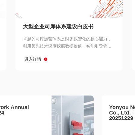
查看所有
大型企业司库体系建设白皮书
卓越的司库运营体系是财务数智化的核心能力，
利用领先技术深度挖掘数据价值，智能引导管理
决策 链、生产经营链、客户服务链更加敏捷高效
进入详情
协同，增强战略決策支持深度，走向价值财务。
ork Annual
Yonyou N
24
Co., Ltd. 
20251229