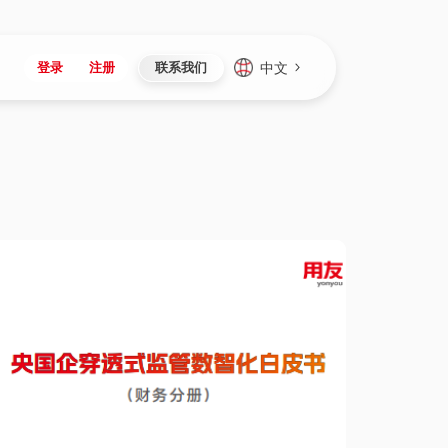
中文
登录
注册
联系我们
Japan
Vietnam
资讯与活动
iuap平台
成为合作伙伴
企业数据
Singapore
Malaysia
心
制造
新闻发布
智能平台
可持续产品与解决方案
数据服务
Indonesia
Thailand
者社区
研发
媒体报道
数据平台
数据安全与隐私
Europe
Turkey
生态定制平台
项目
资料中心
开发平台
社会影响力
Hungary
Mexico
资产
视频中心
云技术平台
人才发展
Hong Kong
Macau
协同
活动中心（日历）
应用平台
公司治理
Taiwan
Global
全球商业创新大会
连接平台
应用下载