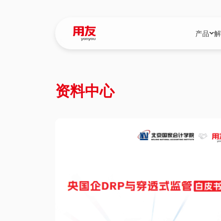
产品
解
YonBIP
行业解决
资料中心
YonBIP（大型
消费品行
YonSuite（
服务
畅捷通（小微企
国资
iuap平台（数
农业
用友BIP超级版
医药
U9 Cloud（
医疗
交通公用
建筑