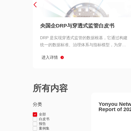
央国企DRP与穿透式监管白皮书
DRP 是实现穿透式监管的数据根基，它通过构建
统一的数据标准、治理体系与指标模型，为穿透
式监管提供了高质量、可信赖的数据基础。而以
进入详情
用友 BIP 为代表的新一代数智化平台，则为 DRP
的落地与穿透式监管的实现提供了强大的技术支
撑
所有内容
Yonyou Netw
分类
Report of 20
全部
白皮书
报告
案例集