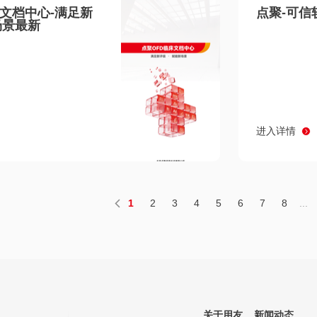
床文档中心-满足新
点聚-可信
场景最新
进入详情
1
2
3
4
5
6
7
8
...
关于用友
新闻动态