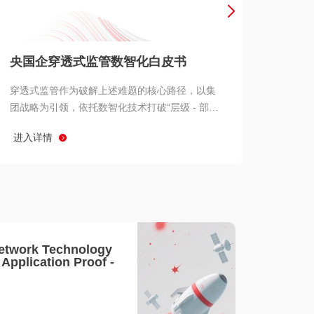
产品 >
央国企穿透式监管数智化白皮书
穿透式监管作为破解上述难题的核心路径，以集
团战略为引领，依托数智化技术打破“层级 - 部门
- 系统” 三重壁垒，实现从集团总部到基层经营单
进入详情
元的纵向全级次贯通、从监管指标到业务源头的
横向全链路延伸、 从风险预警到根因追溯的全周
期管控。
etwork Technology
- Application Proof -