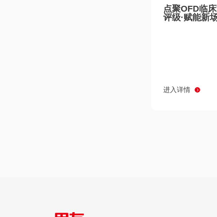
点聚OFD临
评级·赋能新
进入详情