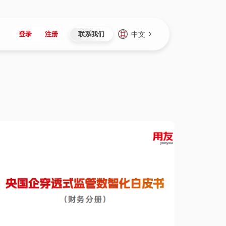
中文
登录
注册
联系我们
Japan
Vietnam
资讯与活动
iuap平台
成为合作伙伴
企业数据
Singapore
Malaysia
心
制造
新闻发布
智能平台
可持续产品与解决方案
数据服务
Indonesia
Thailand
者社区
研发
媒体报道
数据平台
数据安全与隐私
Europe
Turkey
生态定制平台
项目
资料中心
开发平台
社会影响力
Hungary
Mexico
资产
视频中心
云技术平台
人才发展
Hong Kong
Macau
协同
活动中心（日历）
应用平台
公司治理
Taiwan
Global
全球商业创新大会
连接平台
应用下载