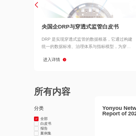
央国企DRP与穿透式监管白皮书
DRP 是实现穿透式监管的数据根基，它通过构建
统一的数据标准、治理体系与指标模型，为穿透
式监管提供了高质量、可信赖的数据基础。而以
进入详情
用友 BIP 为代表的新一代数智化平台，则为 DRP
的落地与穿透式监管的实现提供了强大的技术支
撑
所有内容
Yonyou Netw
分类
Report of 20
全部
白皮书
报告
案例集