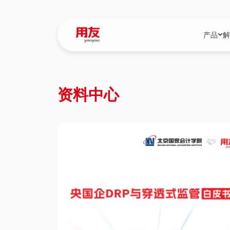
产品
解
YonBIP
行业解决
资料中心
YonBIP（大型
消费品行
YonSuite（
服务
畅捷通（小微企
国资
iuap平台（数
农业
用友BIP超级版
医药
U9 Cloud（
医疗
交通公用
建筑