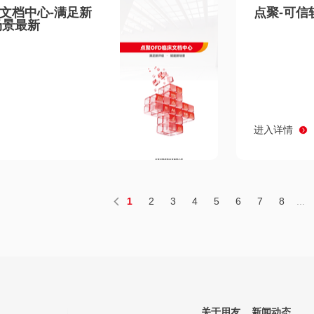
床文档中心-满足新
点聚-可信
场景最新
进入详情
1
2
3
4
5
6
7
8
...
关于用友
新闻动态