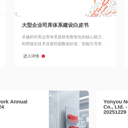
查看所有
大型企业司库体系建设白皮书
卓越的司库运营体系是财务数智化的核心能力，
利用领先技术深度挖掘数据价值，智能引导管理
决策 链、生产经营链、客户服务链更加敏捷高效
进入详情
协同，增强战略決策支持深度，走向价值财务。
ork Annual
Yonyou N
24
Co., Ltd. 
20251229