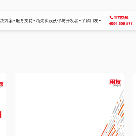
售前热线
决方案
服务支持
领先实践
伙伴与开发者
了解用友
4006-600-577
方案
社区
成为合作伙伴
企业AI
热点解决方案
公司信息
客户支持
开发者
业务领域
企业）
业
用户社区
地产
用友伙伴体系
企业AI
AI+全场景智能服务
了解用友
大型企业客户成功
用友开发者中
财务
成长型企业）
开发者社区
制造
ISV生态伙伴
YonGPT
用友BIP发布时刻
投资者关系
成长型企业客户成功
YonBIP开发
人力
业）
会计家园
金融
专业服务伙伴
智友（YonMate）
用友BIP企业数智化套件
全球分支机构
帮助中心
YonMaker
供应链
智化底座）
摩天
教育
战略联盟伙伴
YonWork
全球化数智运营解决方案
加入用友
友户通
营销
iKM
政务
增值经销伙伴
YonCode
用友BIP国产替代
阳光经营
产品安全中心
采购
制造业云ERP）
烟草
算法备案中心
广信