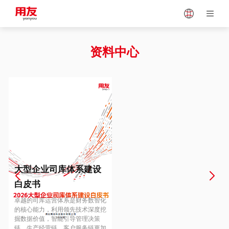
Japan
Vietnam
资料中心
Singapore
Malaysia
Indonesia
Thailand
Europe
Turkey
大型企业司库体系建设
白皮书
Hungary
Mexico
卓越的司库运营体系是财务数智化
的核心能力，利用领先技术深度挖
掘数据价值，智能引导管理决策
链、生产经营链、客户服务链更加