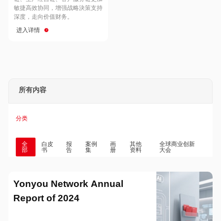
Hong Kong
Macau
敏捷高效协同，增强战略決策支持
深度，走向价值财务。
进入详情
Taiwan
Global
所有内容
分类
全
白皮
报
案例
画
其他
全球商业创新
部
书
告
集
册
资料
大会
Yonyou Network Annual
Report of 2024