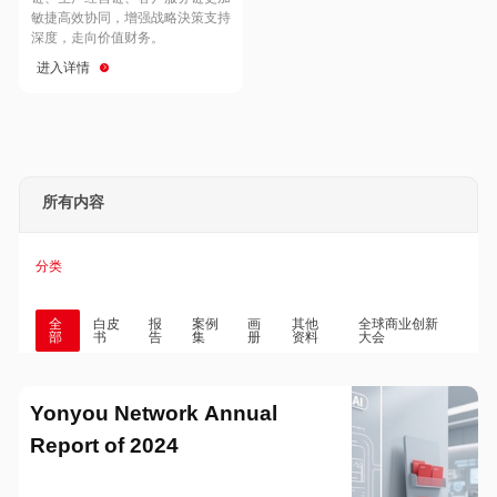
Hong Kong
Macau
敏捷高效协同，增强战略決策支持
深度，走向价值财务。
进入详情
Taiwan
Global
所有内容
分类
全
白皮
报
案例
画
其他
全球商业创新
部
书
告
集
册
资料
大会
Yonyou Network Annual
Report of 2024