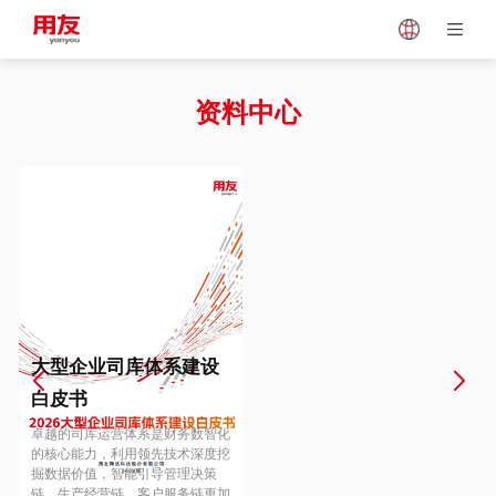
Japan
Vietnam
资料中心
Singapore
Malaysia
Indonesia
Thailand
Europe
Turkey
大型企业司库体系建设
白皮书
Hungary
Mexico
卓越的司库运营体系是财务数智化
的核心能力，利用领先技术深度挖
掘数据价值，智能引导管理决策
链、生产经营链、客户服务链更加