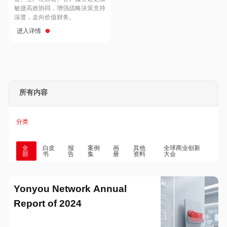
Hong Kong
Macau
敏捷高效协同，增强战略決策支持
深度，走向价值财务。
进入详情
Taiwan
Global
所有内容
分类
全
白皮
报
案例
画
其他
全球商业创新
部
书
告
集
册
资料
大会
Yonyou Network Annual
Report of 2024