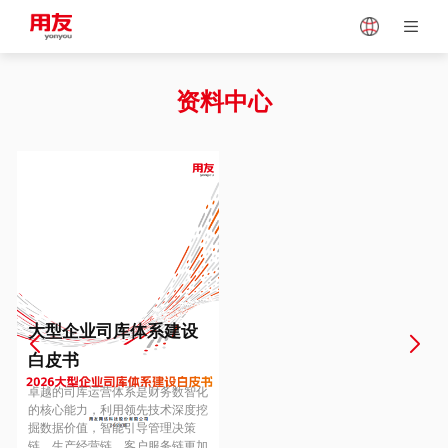
Japan
Vietnam
资料中心
Singapore
Malaysia
Indonesia
Thailand
Europe
Turkey
大型企业司库体系建设
白皮书
Hungary
Mexico
卓越的司库运营体系是财务数智化
的核心能力，利用领先技术深度挖
掘数据价值，智能引导管理决策
链、生产经营链、客户服务链更加