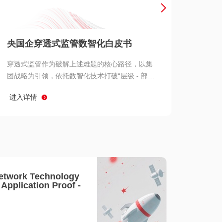
产品 >
央国企穿透式监管数智化白皮书
穿透式监管作为破解上述难题的核心路径，以集
团战略为引领，依托数智化技术打破“层级 - 部门
- 系统” 三重壁垒，实现从集团总部到基层经营单
进入详情
元的纵向全级次贯通、从监管指标到业务源头的
横向全链路延伸、 从风险预警到根因追溯的全周
期管控。
etwork Technology
- Application Proof -