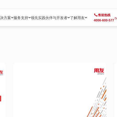
售前热线
决方案
服务支持
领先实践
伙伴与开发者
了解用友
4006-600-577
方案
社区
成为合作伙伴
企业AI
热点解决方案
公司信息
客户支持
开发者
业务领域
企业）
业
用户社区
地产
用友伙伴体系
企业AI
AI+全场景智能服务
了解用友
大型企业客户成功
用友开发者中
财务
成长型企业）
开发者社区
制造
ISV生态伙伴
YonGPT
用友BIP发布时刻
投资者关系
成长型企业客户成功
YonBIP开发
人力
业）
会计家园
金融
专业服务伙伴
智友（YonMate）
用友BIP企业数智化套件
全球分支机构
帮助中心
YonMaker
供应链
智化底座）
摩天
教育
战略联盟伙伴
YonWork
全球化数智运营解决方案
加入用友
友户通
营销
iKM
政务
增值经销伙伴
YonCode
用友BIP国产替代
阳光经营
产品安全中心
采购
制造业云ERP）
烟草
算法备案中心
广信