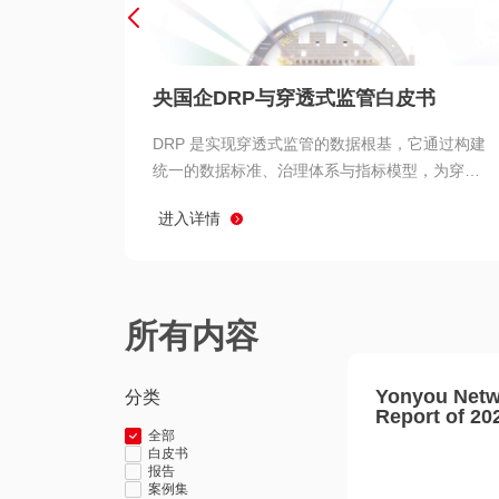
央国企DRP与穿透式监管白皮书
DRP 是实现穿透式监管的数据根基，它通过构建
统一的数据标准、治理体系与指标模型，为穿透
式监管提供了高质量、可信赖的数据基础。而以
进入详情
用友 BIP 为代表的新一代数智化平台，则为 DRP
的落地与穿透式监管的实现提供了强大的技术支
撑
所有内容
Yonyou Netw
分类
Report of 20
全部
白皮书
报告
案例集