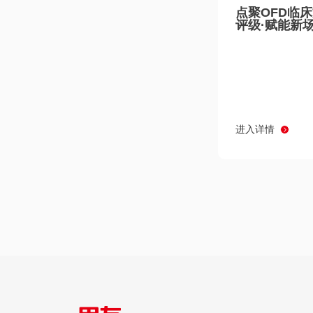
点聚OFD临
评级·赋能新
进入详情