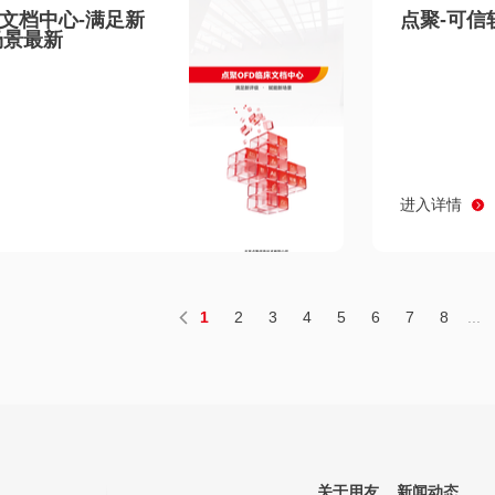
床文档中心-满足新
点聚-可信
场景最新
进入详情
1
2
3
4
5
6
7
8
...
关于用友
新闻动态