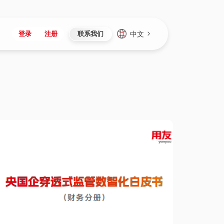
中文
登录
注册
联系我们
Japan
Vietnam
资讯与活动
iuap平台
成为合作伙伴
企业数据
Singapore
Malaysia
心
制造
新闻发布
智能平台
可持续产品与解决方案
数据服务
Indonesia
Thailand
者社区
研发
媒体报道
数据平台
数据安全与隐私
Europe
Turkey
生态定制平台
项目
资料中心
开发平台
社会影响力
Hungary
Mexico
资产
视频中心
云技术平台
人才发展
Hong Kong
Macau
协同
活动中心（日历）
应用平台
公司治理
Taiwan
Global
全球商业创新大会
连接平台
应用下载