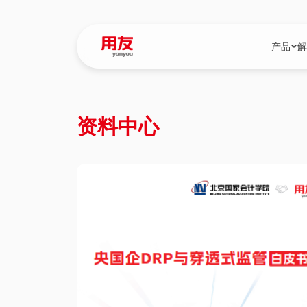
产品
解
YonBIP
行业解决
资料中心
YonBIP（大型
消费品行
YonSuite（
服务
畅捷通（小微企
国资
iuap平台（数
农业
用友BIP超级版
医药
U9 Cloud（
医疗
交通公用
建筑