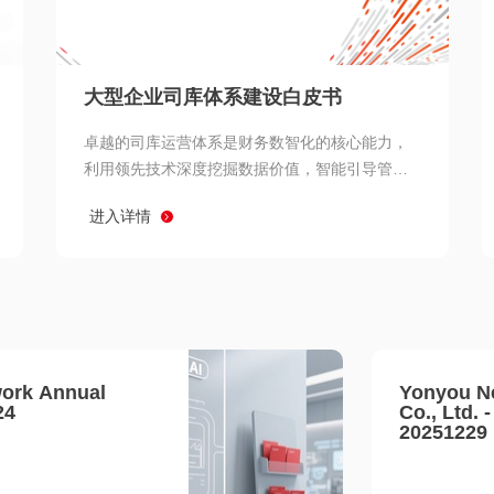
查看所有
大型企业司库体系建设白皮书
卓越的司库运营体系是财务数智化的核心能力，
利用领先技术深度挖掘数据价值，智能引导管理
决策 链、生产经营链、客户服务链更加敏捷高效
进入详情
协同，增强战略決策支持深度，走向价值财务。
ork Annual
Yonyou N
24
Co., Ltd. 
20251229