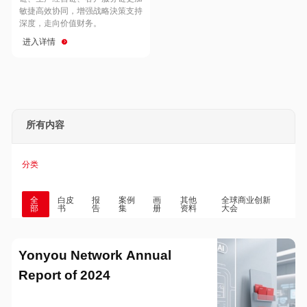
Hong Kong
Macau
敏捷高效协同，增强战略決策支持
深度，走向价值财务。
进入详情
Taiwan
Global
所有内容
分类
全
白皮
报
案例
画
其他
全球商业创新
部
书
告
集
册
资料
大会
Yonyou Network Annual
Report of 2024