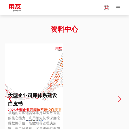
Japan
Vietnam
资料中心
Singapore
Malaysia
Indonesia
Thailand
Europe
Turkey
大型企业司库体系建设
白皮书
Hungary
Mexico
卓越的司库运营体系是财务数智化
的核心能力，利用领先技术深度挖
掘数据价值，智能引导管理决策
链、生产经营链、客户服务链更加