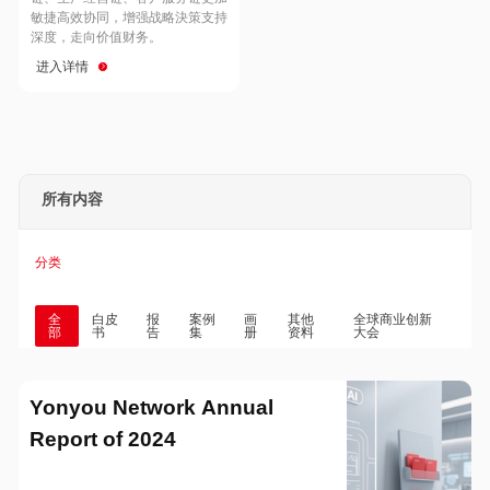
Hong Kong
Macau
敏捷高效协同，增强战略決策支持
深度，走向价值财务。
进入详情
Taiwan
Global
所有内容
分类
全
白皮
报
案例
画
其他
全球商业创新
部
书
告
集
册
资料
大会
Yonyou Network Annual
Report of 2024