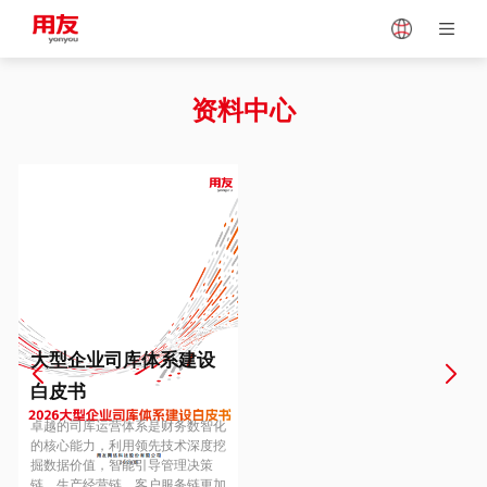
Japan
Vietnam
资料中心
Singapore
Malaysia
Indonesia
Thailand
Europe
Turkey
大型企业司库体系建设
白皮书
Hungary
Mexico
卓越的司库运营体系是财务数智化
的核心能力，利用领先技术深度挖
掘数据价值，智能引导管理决策
链、生产经营链、客户服务链更加