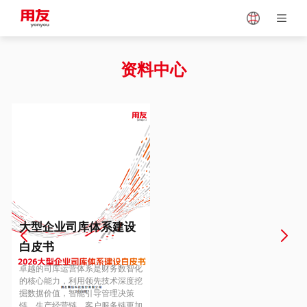
Japan
Vietnam
资料中心
Singapore
Malaysia
Indonesia
Thailand
Europe
Turkey
大型企业司库体系建设
白皮书
Hungary
Mexico
卓越的司库运营体系是财务数智化
的核心能力，利用领先技术深度挖
掘数据价值，智能引导管理决策
链、生产经营链、客户服务链更加