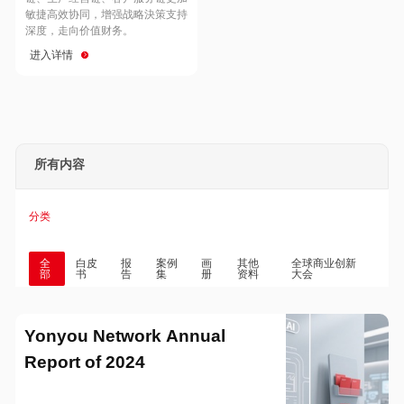
Hong Kong
Macau
敏捷高效协同，增强战略決策支持
深度，走向价值财务。
进入详情
Taiwan
Global
所有内容
分类
全
白皮
报
案例
画
其他
全球商业创新
部
书
告
集
册
资料
大会
Yonyou Network Annual
Report of 2024