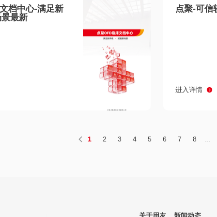
床文档中心-满足新
点聚-可信
场景最新
进入详情
1
2
3
4
5
6
7
8
...
关于用友
新闻动态