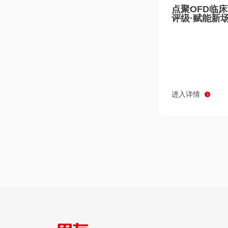
点聚OFD临
评级·赋能新
进入详情