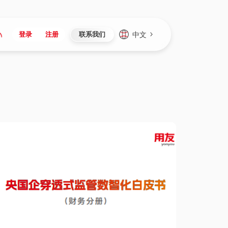
中文
登录
注册
联系我们
Japan
Vietnam
资讯与活动
iuap平台
成为合作伙伴
企业数据
Singapore
Malaysia
心
制造
新闻发布
智能平台
可持续产品与解决方案
数据服务
Indonesia
Thailand
者社区
研发
媒体报道
数据平台
数据安全与隐私
Europe
Turkey
生态定制平台
项目
资料中心
开发平台
社会影响力
Hungary
Mexico
资产
视频中心
云技术平台
人才发展
Hong Kong
Macau
协同
活动中心（日历）
应用平台
公司治理
Taiwan
Global
全球商业创新大会
连接平台
应用下载