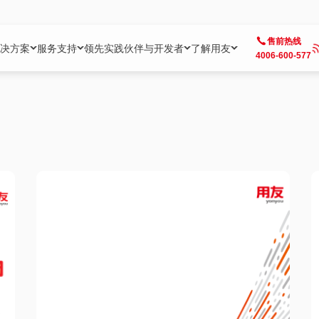
售前热线
决方案
服务支持
领先实践
伙伴与开发者
了解用友
4006-600-577
方案
社区
成为合作伙伴
企业AI
热点解决方案
公司信息
客户支持
开发者
业务领域
企业）
业
用户社区
地产
用友伙伴体系
企业AI
AI+全场景智能服务
了解用友
大型企业客户成功
用友开发者中
财务
成长型企业）
开发者社区
制造
ISV生态伙伴
YonGPT
用友BIP发布时刻
投资者关系
成长型企业客户成功
YonBIP开发
人力
业）
会计家园
金融
专业服务伙伴
智友（YonMate）
用友BIP企业数智化套件
全球分支机构
帮助中心
YonMaker
供应链
智化底座）
摩天
教育
战略联盟伙伴
YonWork
全球化数智运营解决方案
加入用友
友户通
营销
iKM
政务
增值经销伙伴
YonCode
用友BIP国产替代
阳光经营
产品安全中心
采购
制造业云ERP）
烟草
算法备案中心
广信