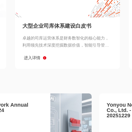
查看所有
大型企业司库体系建设白皮书
卓越的司库运营体系是财务数智化的核心能力，
利用领先技术深度挖掘数据价值，智能引导管理
决策 链、生产经营链、客户服务链更加敏捷高效
进入详情
协同，增强战略決策支持深度，走向价值财务。
ork Annual
Yonyou N
24
Co., Ltd. 
20251229