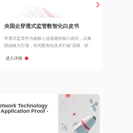
产品 >
央国企穿透式监管数智化白皮书
穿透式监管作为破解上述难题的核心路径，以集
团战略为引领，依托数智化技术打破“层级 - 部门
- 系统” 三重壁垒，实现从集团总部到基层经营单
进入详情
元的纵向全级次贯通、从监管指标到业务源头的
横向全链路延伸、 从风险预警到根因追溯的全周
期管控。
etwork Technology
- Application Proof -