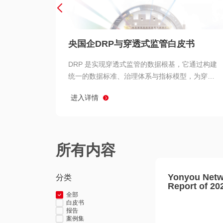
央国企DRP与穿透式监管白皮书
DRP 是实现穿透式监管的数据根基，它通过构建
统一的数据标准、治理体系与指标模型，为穿透
式监管提供了高质量、可信赖的数据基础。而以
进入详情
用友 BIP 为代表的新一代数智化平台，则为 DRP
的落地与穿透式监管的实现提供了强大的技术支
撑
所有内容
Yonyou Netw
分类
Report of 20
全部
白皮书
报告
案例集