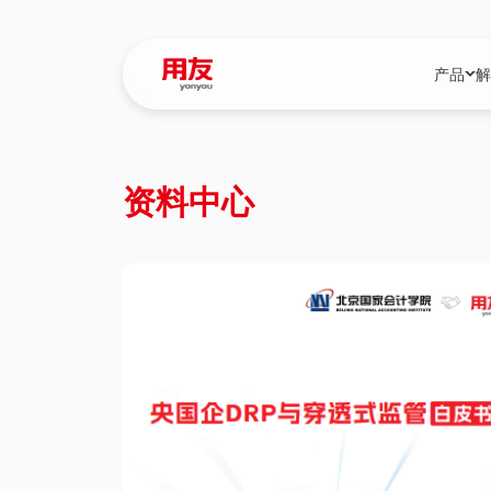
产品
解
YonBIP
行业解决
资料中心
YonBIP（大型
消费品行
YonSuite（
服务
畅捷通（小微企
国资
iuap平台（数
农业
用友BIP超级版
医药
U9 Cloud（
医疗
交通公用
建筑