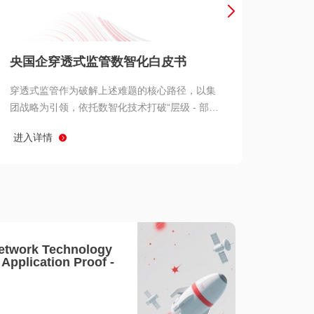
产品 >
央国企穿透式监管数智化白皮书
穿透式监管作为破解上述难题的核心路径，以集
团战略为引领，依托数智化技术打破“层级 - 部门
- 系统” 三重壁垒，实现从集团总部到基层经营单
进入详情
元的纵向全级次贯通、从监管指标到业务源头的
横向全链路延伸、 从风险预警到根因追溯的全周
期管控。
etwork Technology
- Application Proof -