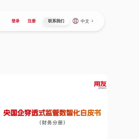
中文
登录
注册
联系我们
Japan
Vietnam
资讯与活动
iuap平台
成为合作伙伴
企业数据
Singapore
Malaysia
心
制造
新闻发布
智能平台
可持续产品与解决方案
数据服务
Indonesia
Thailand
者社区
研发
媒体报道
数据平台
数据安全与隐私
Europe
Turkey
生态定制平台
项目
资料中心
开发平台
社会影响力
Hungary
Mexico
资产
视频中心
云技术平台
人才发展
Hong Kong
Macau
协同
活动中心（日历）
应用平台
公司治理
Taiwan
Global
全球商业创新大会
连接平台
应用下载