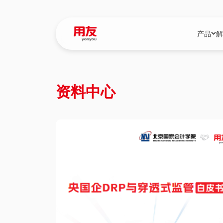
产品
解
YonBIP
行业解决
资料中心
YonBIP（大型
消费品行
YonSuite（
服务
畅捷通（小微企
国资
iuap平台（数
农业
用友BIP超级版
医药
U9 Cloud（
医疗
交通公用
建筑