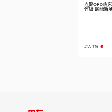
点聚OFD临
评级·赋能新
进入详情