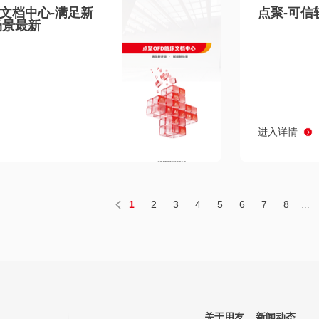
床文档中心-满足新
点聚-可信
场景最新
进入详情
1
2
3
4
5
6
7
8
...
关于用友
新闻动态