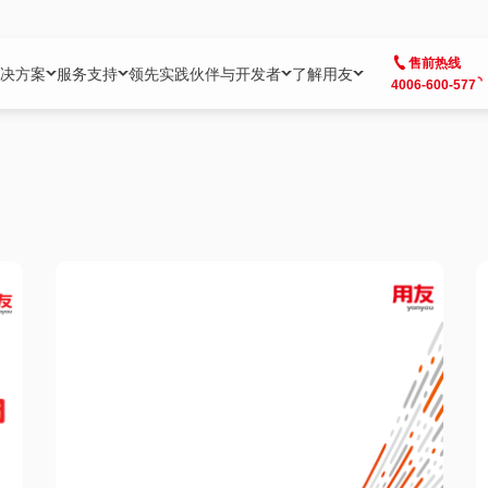
售前热线
决方案
服务支持
领先实践
伙伴与开发者
了解用友
4006-600-577
方案
社区
成为合作伙伴
企业AI
热点解决方案
公司信息
客户支持
开发者
业务领域
企业）
业
用户社区
地产
用友伙伴体系
企业AI
AI+全场景智能服务
了解用友
大型企业客户成功
用友开发者中
财务
成长型企业）
开发者社区
制造
ISV生态伙伴
YonGPT
用友BIP发布时刻
投资者关系
成长型企业客户成功
YonBIP开发
人力
业）
会计家园
金融
专业服务伙伴
智友（YonMate）
用友BIP企业数智化套件
全球分支机构
帮助中心
YonMaker
供应链
智化底座）
摩天
教育
战略联盟伙伴
YonWork
全球化数智运营解决方案
加入用友
友户通
营销
iKM
政务
增值经销伙伴
YonCode
用友BIP国产替代
阳光经营
产品安全中心
采购
制造业云ERP）
烟草
算法备案中心
广信