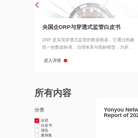
央国企DRP与穿透式监管白皮书
DRP 是实现穿透式监管的数据根基，它通过构建
统一的数据标准、治理体系与指标模型，为穿透
式监管提供了高质量、可信赖的数据基础。而以
进入详情
用友 BIP 为代表的新一代数智化平台，则为 DRP
的落地与穿透式监管的实现提供了强大的技术支
撑
所有内容
Yonyou Netw
分类
Report of 20
全部
白皮书
报告
案例集