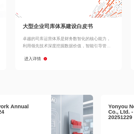
查看所有
大型企业司库体系建设白皮书
卓越的司库运营体系是财务数智化的核心能力，
利用领先技术深度挖掘数据价值，智能引导管理
决策 链、生产经营链、客户服务链更加敏捷高效
进入详情
协同，增强战略決策支持深度，走向价值财务。
ork Annual
Yonyou N
24
Co., Ltd. 
20251229