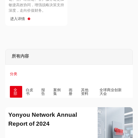
Hong Kong
Macau
敏捷高效协同，增强战略決策支持
深度，走向价值财务。
进入详情
Taiwan
Global
所有内容
分类
全
白皮
报
案例
画
其他
全球商业创新
部
书
告
集
册
资料
大会
Yonyou Network Annual
Report of 2024