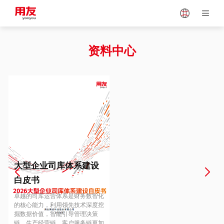
Japan
Vietnam
资料中心
Singapore
Malaysia
Indonesia
Thailand
Europe
Turkey
大型企业司库体系建设
白皮书
Hungary
Mexico
卓越的司库运营体系是财务数智化
的核心能力，利用领先技术深度挖
掘数据价值，智能引导管理决策
链、生产经营链、客户服务链更加