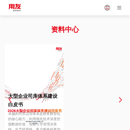
Japan
Vietnam
资料中心
Singapore
Malaysia
Indonesia
Thailand
Europe
Turkey
大型企业司库体系建设
白皮书
Hungary
Mexico
卓越的司库运营体系是财务数智化
的核心能力，利用领先技术深度挖
掘数据价值，智能引导管理决策
链、生产经营链、客户服务链更加