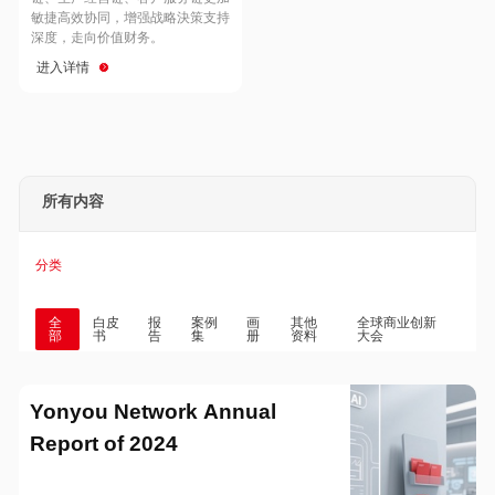
Hong Kong
Macau
敏捷高效协同，增强战略決策支持
深度，走向价值财务。
进入详情
Taiwan
Global
所有内容
分类
全
白皮
报
案例
画
其他
全球商业创新
部
书
告
集
册
资料
大会
Yonyou Network Annual
Report of 2024