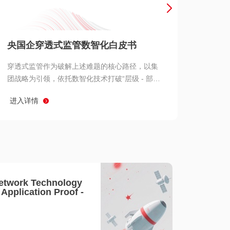
产品 >
央国企穿透式监管数智化白皮书
穿透式监管作为破解上述难题的核心路径，以集
团战略为引领，依托数智化技术打破“层级 - 部门
- 系统” 三重壁垒，实现从集团总部到基层经营单
进入详情
元的纵向全级次贯通、从监管指标到业务源头的
横向全链路延伸、 从风险预警到根因追溯的全周
期管控。
etwork Technology
- Application Proof -