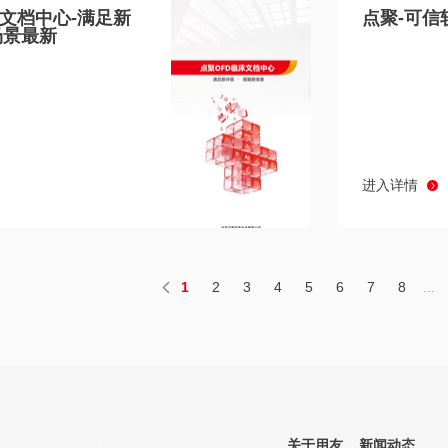
床文档中心-满足新
点聚-可信
场景最新
进入详情
1
2
3
4
5
6
7
8
...
关于用友
新闻动态