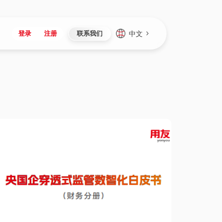
中文
登录
注册
联系我们
Japan
Vietnam
资讯与活动
iuap平台
成为合作伙伴
企业数据
Singapore
Malaysia
心
制造
新闻发布
智能平台
可持续产品与解决方案
数据服务
Indonesia
Thailand
者社区
研发
媒体报道
数据平台
数据安全与隐私
Europe
Turkey
生态定制平台
项目
资料中心
开发平台
社会影响力
Hungary
Mexico
资产
视频中心
云技术平台
人才发展
Hong Kong
Macau
协同
活动中心（日历）
应用平台
公司治理
Taiwan
Global
全球商业创新大会
连接平台
应用下载