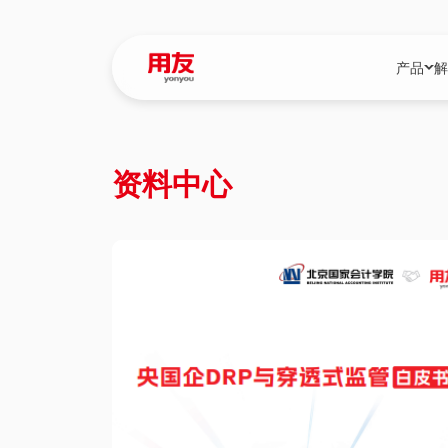
产品
解
YonBIP
行业解决
资料中心
YonBIP（大型
消费品行
YonSuite（
服务
畅捷通（小微企
国资
iuap平台（数
农业
用友BIP超级版
医药
U9 Cloud（
医疗
交通公用
建筑