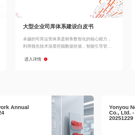
查看所有
大型企业司库体系建设白皮书
卓越的司库运营体系是财务数智化的核心能力，
利用领先技术深度挖掘数据价值，智能引导管理
决策 链、生产经营链、客户服务链更加敏捷高效
进入详情
协同，增强战略決策支持深度，走向价值财务。
ork Annual
Yonyou N
24
Co., Ltd. 
20251229