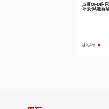
点聚OFD临
评级·赋能新
进入详情