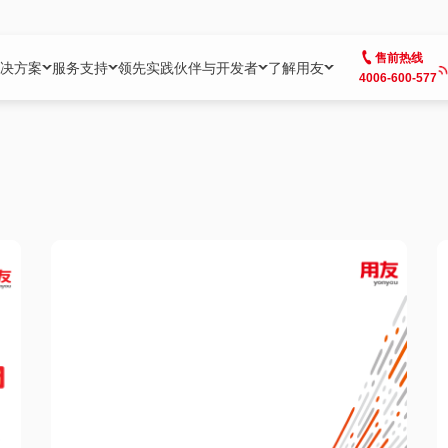
售前热线
决方案
服务支持
领先实践
伙伴与开发者
了解用友
4006-600-577
方案
社区
成为合作伙伴
企业AI
热点解决方案
公司信息
客户支持
开发者
业务领域
企业）
业
用户社区
地产
用友伙伴体系
企业AI
AI+全场景智能服务
了解用友
大型企业客户成功
用友开发者中
财务
成长型企业）
开发者社区
制造
ISV生态伙伴
YonGPT
用友BIP发布时刻
投资者关系
成长型企业客户成功
YonBIP开发
人力
业）
会计家园
金融
专业服务伙伴
智友（YonMate）
用友BIP企业数智化套件
全球分支机构
帮助中心
YonMaker
供应链
智化底座）
摩天
教育
战略联盟伙伴
YonWork
全球化数智运营解决方案
加入用友
友户通
营销
iKM
政务
增值经销伙伴
YonCode
用友BIP国产替代
阳光经营
产品安全中心
采购
制造业云ERP）
烟草
算法备案中心
广信