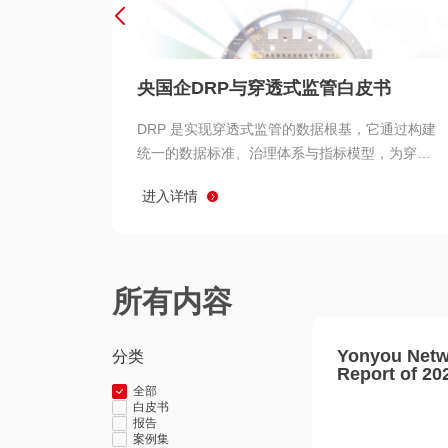
央国企DRP与穿透式监管白皮书
DRP 是实现穿透式监管的数据根基，它通过构建
统一的数据标准、治理体系与指标模型，为穿透
式监管提供了高质量、可信赖的数据基础。而以
进入详情
用友 BIP 为代表的新一代数智化平台，则为 DRP
的落地与穿透式监管的实现提供了强大的技术支
撑
所有内容
Yonyou Netw
分类
Report of 20
全部
白皮书
报告
案例集