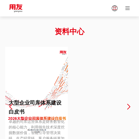
Japan
Vietnam
资料中心
Singapore
Malaysia
Indonesia
Thailand
Europe
Turkey
大型企业司库体系建设
白皮书
Hungary
Mexico
卓越的司库运营体系是财务数智化
的核心能力，利用领先技术深度挖
掘数据价值，智能引导管理决策
链、生产经营链、客户服务链更加