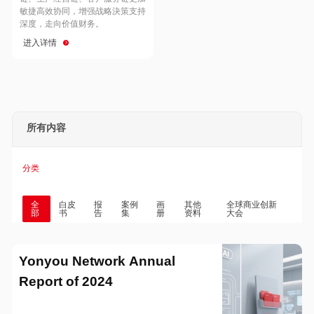
Hong Kong
Macau
敏捷高效协同，增强战略決策支持
深度，走向价值财务。
进入详情
Taiwan
Global
所有内容
分类
全
白皮
报
案例
画
其他
全球商业创新
部
书
告
集
册
资料
大会
Yonyou Network Annual
Report of 2024