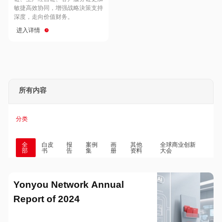
Hong Kong
Macau
敏捷高效协同，增强战略決策支持
深度，走向价值财务。
进入详情
Taiwan
Global
所有内容
分类
全
白皮
报
案例
画
其他
全球商业创新
部
书
告
集
册
资料
大会
Yonyou Network Annual
Report of 2024