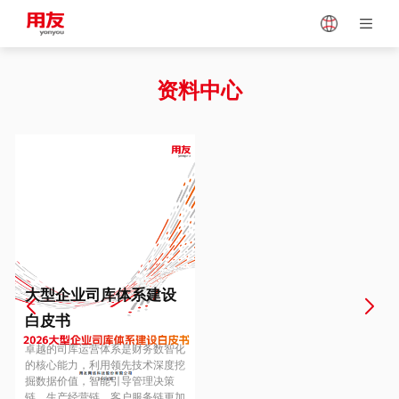
Japan
Vietnam
资料中心
Singapore
Malaysia
Indonesia
Thailand
Europe
Turkey
大型企业司库体系建设
白皮书
Hungary
Mexico
卓越的司库运营体系是财务数智化
的核心能力，利用领先技术深度挖
掘数据价值，智能引导管理决策
链、生产经营链、客户服务链更加